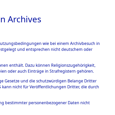
n Archives
TIONS ONLINE
n Nutzungsbedingungen wie bei einem Archivbesuch in
festgelegt und entsprechen nicht deutschem oder
rsonen enthält. Dazu können Religionszugehörigkeit,
en oder auch Einträge in Strafregistern gehören.
601442)
0081 (84601523)
tige Gesetze und die schutzwürdigen Belange Dritter
ann nicht für Veröffentlichungen Dritter, die durch
hung bestimmter personenbezogener Daten nicht