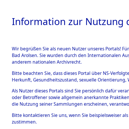
Information zur Nutzung d
Wir begrüßen Sie als neuen Nutzer unseres Portals! Fü
HOME
BESTANDSBESCHREIBUNG
ARC
Bad Arolsen. Sie wurden durch den Internationalen Au
anderem nationalen Archivrecht.
Bitte beachten Sie, dass dieses Portal über NS-Verfolgt
Herkunft, Gesundheitszustand, sexuelle Orientierung, 
Ermittlungen zu den
BESTÄNDE
Als Nutzer dieses Portals sind Sie persönlich dafür ver
oder Betroffener sowie allgemein anerkannte Praktiken
1.
die Nutzung seiner Sammlungen erscheinen, verantwo
Inhaftierungsdoku
mente
Bitte
kontaktieren
Sie uns, wenn Sie beispielsweiser a
5. Verschiedenes
zustimmen.
5.3