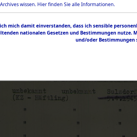
 Archives wissen.
Hier
finden Sie alle Informationen.
 ich mich damit einverstanden, dass ich sensible persone
tenden nationalen Gesetzen und Bestimmungen nutze. Mir
und/oder Bestimmungen st