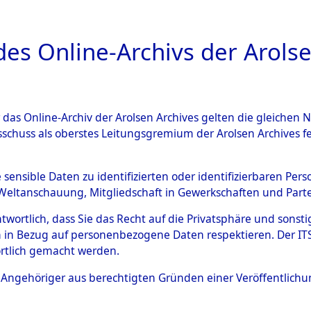
a
A
es Online-Archivs der Arolse
DIGITAL COLLEC
r das Online-Archiv der Arolsen Archives gelten die gleiche
HIVALE
ÜBERSICHT
BILD
sschuss als oberstes Leitungsgremium der Arolsen Archives 
e sensible Daten zu identifizierten oder identifizierbaren Pe
Weltanschauung, Mitgliedschaft in Gewerkschaften und Partei
 Orten Siegelbach - Sülztorf bei Schwerin
0003 (84
antwortlich, dass Sie das Recht auf die Privatsphäre und sons
 in Bezug auf personenbezogene Daten respektieren. Der ITS k
rtlich gemacht werden.
ls Angehöriger aus berechtigten Gründen einer Veröffentlic