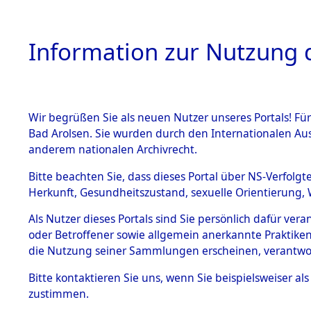
Information zur Nutzung d
Wir begrüßen Sie als neuen Nutzer unseres Portals! Fü
HOME
BESTANDSB
Bad Arolsen. Sie wurden durch den Internationalen Au
anderem nationalen Archivrecht.
BESTÄNDE
Ermittlun
Bitte beachten Sie, dass dieses Portal über NS-Verfolgt
Herkunft, Gesundheitszustand, sexuelle Orientierung, 
1.
(84596949
Inhaftierungsdoku
Als Nutzer dieses Portals sind Sie persönlich dafür ver
mente
oder Betroffener sowie allgemein anerkannte Praktiken
5. Verschiedenes
die Nutzung seiner Sammlungen erscheinen, verantwo
5.3
Bitte
kontaktieren
Sie uns, wenn Sie beispielsweiser a
Todesmärsche
zustimmen.
5.3.1 Alliierte
Erhebungen