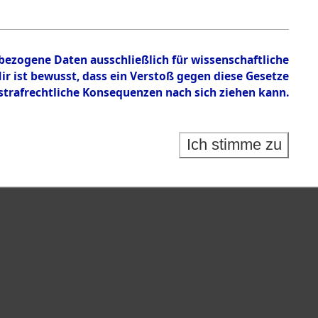
en zu den Orten Bach/Donau - Blickhammer
nbezogene Daten ausschließlich für wissenschaftliche
 ist bewusst, dass ein Verstoß gegen diese Gesetze
rafrechtliche Konsequenzen nach sich ziehen kann.
Ich stimme zu