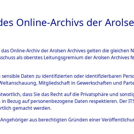
a
A
es Online-Archivs der Arolse
DIGITAL COLLEC
r das Online-Archiv der Arolsen Archives gelten die gleiche
ESCHREIBUNG
ARCHIVALE
ÜBERSICHT
BILD
sschuss als oberstes Leitungsgremium der Arolsen Archives 
gen zu den Orten Bach/Donau
e sensible Daten zu identifizierten oder identifizierbaren Pe
Weltanschauung, Mitgliedschaft in Gewerkschaften und Partei
)
→
0050 (84597000)
antwortlich, dass Sie das Recht auf die Privatsphäre und sons
 in Bezug auf personenbezogene Daten respektieren. Der ITS k
rtlich gemacht werden.
0050 (84597000)
ls Angehöriger aus berechtigten Gründen einer Veröffentlic