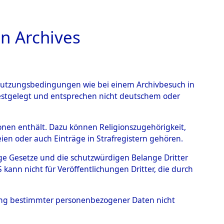
n Archives
TIONS ONLINE
n Nutzungsbedingungen wie bei einem Archivbesuch in
festgelegt und entsprechen nicht deutschem oder
 - Blickhammer
→
0001
rsonen enthält. Dazu können Religionszugehörigkeit,
en oder auch Einträge in Strafregistern gehören.
tige Gesetze und die schutzwürdigen Belange Dritter
ann nicht für Veröffentlichungen Dritter, die durch
hung bestimmter personenbezogener Daten nicht