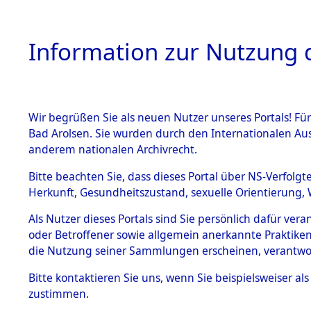
Information zur Nutzung d
Wir begrüßen Sie als neuen Nutzer unseres Portals! Fü
HOME
BESTANDSB
Bad Arolsen. Sie wurden durch den Internationalen Au
anderem nationalen Archivrecht.
BESTÄNDE
Ermittlun
Bitte beachten Sie, dass dieses Portal über NS-Verfolgt
Herkunft, Gesundheitszustand, sexuelle Orientierung, 
1.
(84597050
Inhaftierungsdoku
Als Nutzer dieses Portals sind Sie persönlich dafür ver
mente
oder Betroffener sowie allgemein anerkannte Praktiken
5. Verschiedenes
die Nutzung seiner Sammlungen erscheinen, verantwo
5.3
Bitte
kontaktieren
Sie uns, wenn Sie beispielsweiser a
Todesmärsche
zustimmen.
5.3.1 Alliierte
Erhebungen