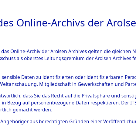
a
A
es Online-Archivs der Arolse
DIGITAL COLLEC
r das Online-Archiv der Arolsen Archives gelten die gleiche
ESCHREIBUNG
ARCHIVALE
ÜBERSICHT
BILD
sschuss als oberstes Leitungsgremium der Arolsen Archives 
gen zu den Orten Bach/Donau
e sensible Daten zu identifizierten oder identifizierbaren Pe
Weltanschauung, Mitgliedschaft in Gewerkschaften und Partei
)
→
0067 (84597117)
antwortlich, dass Sie das Recht auf die Privatsphäre und sons
 in Bezug auf personenbezogene Daten respektieren. Der ITS k
rtlich gemacht werden.
0067 (84597117)
ls Angehöriger aus berechtigten Gründen einer Veröffentlic