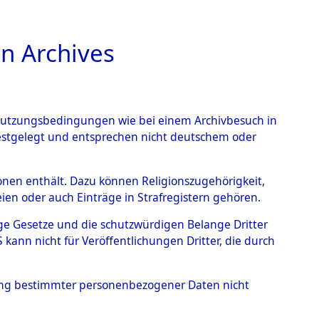
n Archives
TIONS ONLINE
n Nutzungsbedingungen wie bei einem Archivbesuch in
festgelegt und entsprechen nicht deutschem oder
 - Blickhammer
→
0002
rsonen enthält. Dazu können Religionszugehörigkeit,
en oder auch Einträge in Strafregistern gehören.
tige Gesetze und die schutzwürdigen Belange Dritter
ann nicht für Veröffentlichungen Dritter, die durch
hung bestimmter personenbezogener Daten nicht