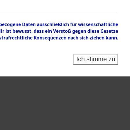
en zu den Orten Bach/Donau - Blickhammer
nbezogene Daten ausschließlich für wissenschaftliche
 ist bewusst, dass ein Verstoß gegen diese Gesetze
rafrechtliche Konsequenzen nach sich ziehen kann.
Ich stimme zu