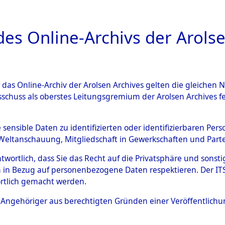
a
A
es Online-Archivs der Arolse
DIGITAL COLLEC
r das Online-Archiv der Arolsen Archives gelten die gleiche
ESCHREIBUNG
ARCHIVALE
ÜBERSICHT
BILD
sschuss als oberstes Leitungsgremium der Arolsen Archives 
en zu den Orten Blindheim -
e sensible Daten zu identifizierten oder identifizierbaren Pe
Weltanschauung, Mitgliedschaft in Gewerkschaften und Partei
)
→
0066 (84597427)
antwortlich, dass Sie das Recht auf die Privatsphäre und sons
 in Bezug auf personenbezogene Daten respektieren. Der ITS k
rtlich gemacht werden.
0066 (84597427)
ls Angehöriger aus berechtigten Gründen einer Veröffentlic