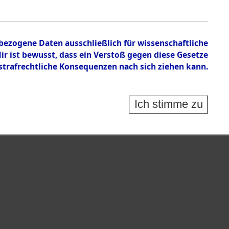
en zu den Orten Blindheim - Custenlohr
nbezogene Daten ausschließlich für wissenschaftliche
 ist bewusst, dass ein Verstoß gegen diese Gesetze
rafrechtliche Konsequenzen nach sich ziehen kann.
Ich stimme zu