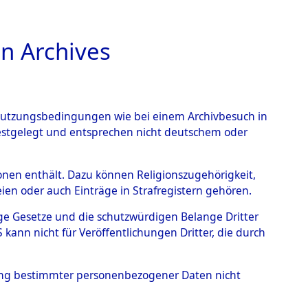
n Archives
TIONS ONLINE
n Nutzungsbedingungen wie bei einem Archivbesuch in
festgelegt und entsprechen nicht deutschem oder
 Custenlohr
→
0002
rsonen enthält. Dazu können Religionszugehörigkeit,
en oder auch Einträge in Strafregistern gehören.
tige Gesetze und die schutzwürdigen Belange Dritter
ann nicht für Veröffentlichungen Dritter, die durch
hung bestimmter personenbezogener Daten nicht