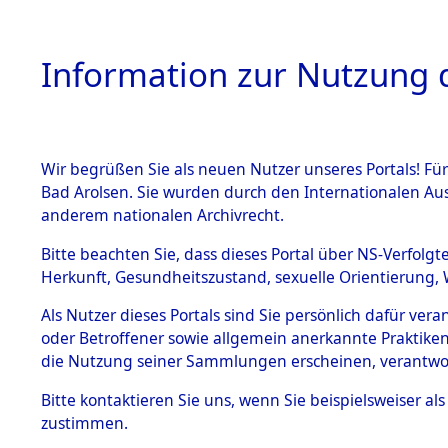
Information zur Nutzung d
Wir begrüßen Sie als neuen Nutzer unseres Portals! Fü
HOME
BESTANDSB
Bad Arolsen. Sie wurden durch den Internationalen Au
anderem nationalen Archivrecht.
BESTÄNDE
Ermittlung
Bitte beachten Sie, dass dieses Portal über NS-Verfolgt
Herkunft, Gesundheitszustand, sexuelle Orientierung, 
1.
(84597361
Inhaftierungsdoku
Als Nutzer dieses Portals sind Sie persönlich dafür ver
mente
oder Betroffener sowie allgemein anerkannte Praktiken
5. Verschiedenes
die Nutzung seiner Sammlungen erscheinen, verantwo
5.3
Bitte
kontaktieren
Sie uns, wenn Sie beispielsweiser a
Todesmärsche
zustimmen.
5.3.1 Alliierte
Erhebungen