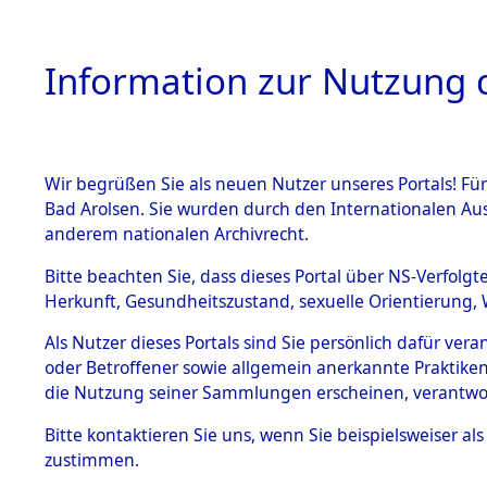
Information zur Nutzung d
Wir begrüßen Sie als neuen Nutzer unseres Portals! Fü
HOME
BESTANDSB
Bad Arolsen. Sie wurden durch den Internationalen Au
anderem nationalen Archivrecht.
BESTÄNDE
Ermittlung
Bitte beachten Sie, dass dieses Portal über NS-Verfolgt
Herkunft, Gesundheitszustand, sexuelle Orientierung, 
1.
→
0034 (8
Inhaftierungsdoku
Als Nutzer dieses Portals sind Sie persönlich dafür ver
mente
oder Betroffener sowie allgemein anerkannte Praktiken
5. Verschiedenes
die Nutzung seiner Sammlungen erscheinen, verantwo
5.3
Bitte
kontaktieren
Sie uns, wenn Sie beispielsweiser a
Todesmärsche
zustimmen.
5.3.1 Alliierte
Erhebungen