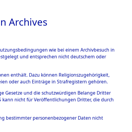
n Archives
TIONS ONLINE
n Nutzungsbedingungen wie bei einem Archivbesuch in
festgelegt und entsprechen nicht deutschem oder
xing
→
0001 (84597647)
rsonen enthält. Dazu können Religionszugehörigkeit,
en oder auch Einträge in Strafregistern gehören.
tige Gesetze und die schutzwürdigen Belange Dritter
ann nicht für Veröffentlichungen Dritter, die durch
hung bestimmter personenbezogener Daten nicht