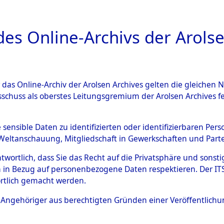
a
A
es Online-Archivs der Arolse
DIGITAL COLLEC
r das Online-Archiv der Arolsen Archives gelten die gleiche
ESCHREIBUNG
ARCHIVALE
ÜBERSICHT
BILD
sschuss als oberstes Leitungsgremium der Arolsen Archives 
en zu den Orten Ebenried - E
e sensible Daten zu identifizierten oder identifizierbaren Pe
Weltanschauung, Mitgliedschaft in Gewerkschaften und Partei
4597682)
antwortlich, dass Sie das Recht auf die Privatsphäre und sons
 in Bezug auf personenbezogene Daten respektieren. Der ITS k
rtlich gemacht werden.
0034 (84597682)
ls Angehöriger aus berechtigten Gründen einer Veröffentlic