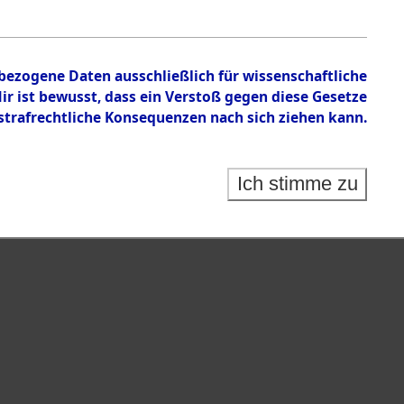
n zu den Orten Ebenried - Exing
nbezogene Daten ausschließlich für wissenschaftliche
 ist bewusst, dass ein Verstoß gegen diese Gesetze
rafrechtliche Konsequenzen nach sich ziehen kann.
Ich stimme zu