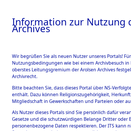
Information zur Nutzung d
Archives
HOME
BESTANDSBESCHREIBUNG
ARCHIVAL
Wir begrüßen Sie als neuen Nutzer unseres Portals! Für
Nutzungsbedingungen wie bei einem Archivbesuch in B
oberstes Leitungsgremium der Arolsen Archives festg
Archivrecht.
BESTÄNDE
Bitte beachten Sie, dass dieses Portal über NS-Verfolgte
Ermittlung
enthält. Dazu können Religionszugehörigkeit, Herkunf
Mitgliedschaft in Gewerkschaften und Parteien oder auc
1.
Ebenried -
Inhaftierungsdoku
mente
Als Nutzer dieses Portals sind Sie persönlich dafür vera
→
0040 (8
Gesetze und die schutzwürdigen Belange Dritter oder B
5. Verschiedenes
personenbezogene Daten respektieren. Der ITS kann nic
5.3