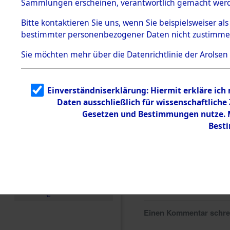
Sammlungen erscheinen, verantwortlich gemacht wer
Todesmärsche
5.3.1 Alliierte
Bitte
kontaktieren
Sie uns, wenn Sie beispielsweiser al
Erhebungen
bestimmter personenbezogener Daten nicht zustimme
zu
Todesmärsch
en
Sie möchten mehr über die Datenrichtlinie der Arolsen
5.3.2
Versuchte
Identifizierun
Einverständniserklärung: Hiermit erkläre ich
g
Daten ausschließlich für wissenschaftlich
5.3.3
Todesmärsch
Gesetzen und Bestimmungen nutze. Mi
e /
Best
Identifikation
unbekannter
Toter
5.3.5
Grabermittlu
ng /
Friedhofsplän
e
Einen Kommentar schr