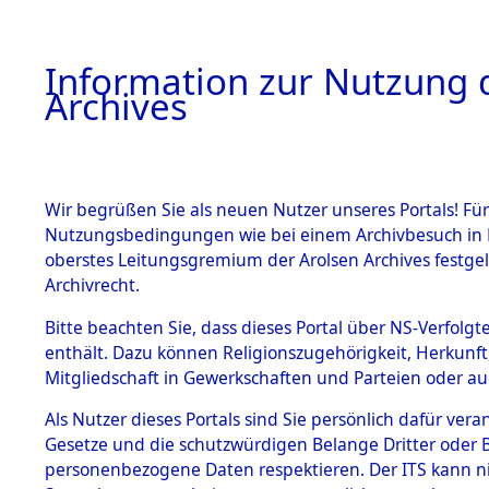
Information zur Nutzung d
Archives
HOME
BESTANDSBESCHREIBUNG
ARCHIVAL
Wir begrüßen Sie als neuen Nutzer unseres Portals! Für
Nutzungsbedingungen wie bei einem Archivbesuch in B
oberstes Leitungsgremium der Arolsen Archives festg
Archivrecht.
BESTÄNDE
Bitte beachten Sie, dass dieses Portal über NS-Verfolgte
Ermittlung
enthält. Dazu können Religionszugehörigkeit, Herkunf
Mitgliedschaft in Gewerkschaften und Parteien oder auc
1.
Ebenried -
Inhaftierungsdoku
mente
Als Nutzer dieses Portals sind Sie persönlich dafür vera
→
0043 (8
Gesetze und die schutzwürdigen Belange Dritter oder B
5. Verschiedenes
personenbezogene Daten respektieren. Der ITS kann nic
5.3