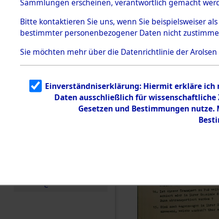
Sammlungen erscheinen, verantwortlich gemacht wer
Todesmärsche
5.3.1 Alliierte
Bitte
kontaktieren
Sie uns, wenn Sie beispielsweiser al
Erhebungen
bestimmter personenbezogener Daten nicht zustimme
zu
Todesmärsch
en
Sie möchten mehr über die Datenrichtlinie der Arolsen
5.3.2
Versuchte
Identifizierun
Einverständniserklärung: Hiermit erkläre ich
g
Daten ausschließlich für wissenschaftlich
5.3.3
Todesmärsch
Gesetzen und Bestimmungen nutze. Mi
e /
Best
Identifikation
unbekannter
Toter
5.3.5
Grabermittlu
ng /
Friedhofsplän
e