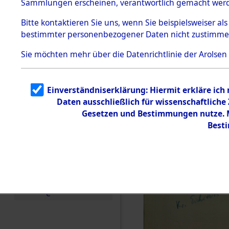
Sammlungen erscheinen, verantwortlich gemacht wer
Todesmärsche
5.3.1 Alliierte
Bitte
kontaktieren
Sie uns, wenn Sie beispielsweiser al
Erhebungen
bestimmter personenbezogener Daten nicht zustimme
zu
Todesmärsch
en
Sie möchten mehr über die Datenrichtlinie der Arolsen
5.3.2
Versuchte
Identifizierun
Einverständniserklärung: Hiermit erkläre ich
g
Daten ausschließlich für wissenschaftlich
5.3.3
Todesmärsch
Gesetzen und Bestimmungen nutze. Mi
e /
Best
Identifikation
unbekannter
Toter
5.3.5
Grabermittlu
ng /
Friedhofsplän
e