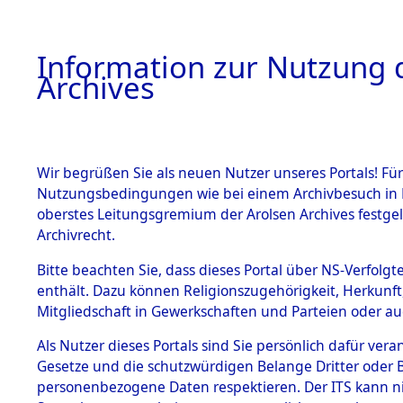
Information zur Nutzung d
Archives
HOME
BESTANDSBESCHREIBUNG
ARCHIVAL
Wir begrüßen Sie als neuen Nutzer unseres Portals! Für
Nutzungsbedingungen wie bei einem Archivbesuch in B
oberstes Leitungsgremium der Arolsen Archives festg
Archivrecht.
BESTÄNDE
Bitte beachten Sie, dass dieses Portal über NS-Verfolgte
Ermittlung
enthält. Dazu können Religionszugehörigkeit, Herkunf
Mitgliedschaft in Gewerkschaften und Parteien oder auc
1.
Ebenried -
Inhaftierungsdoku
mente
Als Nutzer dieses Portals sind Sie persönlich dafür vera
→
0076 (8
Gesetze und die schutzwürdigen Belange Dritter oder B
5. Verschiedenes
personenbezogene Daten respektieren. Der ITS kann nic
5.3