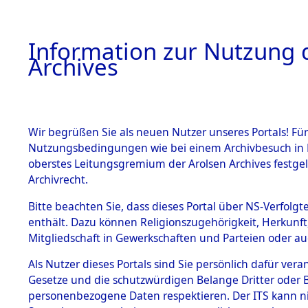
Information zur Nutzung d
Archives
HOME
BESTANDSBESCHREIBUNG
ARCHIVAL
Wir begrüßen Sie als neuen Nutzer unseres Portals! Für
Nutzungsbedingungen wie bei einem Archivbesuch in B
oberstes Leitungsgremium der Arolsen Archives festg
Archivrecht.
BESTÄNDE
Bitte beachten Sie, dass dieses Portal über NS-Verfolgte
Ermittlung
enthält. Dazu können Religionszugehörigkeit, Herkunf
Mitgliedschaft in Gewerkschaften und Parteien oder auc
1.
Ebenried -
Inhaftierungsdoku
mente
Als Nutzer dieses Portals sind Sie persönlich dafür vera
→
0086 (8
Gesetze und die schutzwürdigen Belange Dritter oder B
5. Verschiedenes
personenbezogene Daten respektieren. Der ITS kann nic
5.3