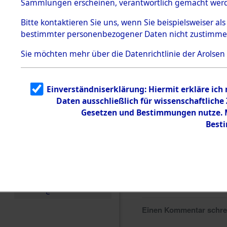
Sammlungen erscheinen, verantwortlich gemacht wer
Todesmärsche
5.3.1 Alliierte
Bitte
kontaktieren
Sie uns, wenn Sie beispielsweiser al
Erhebungen
bestimmter personenbezogener Daten nicht zustimme
zu
Todesmärsch
en
Sie möchten mehr über die Datenrichtlinie der Arolsen
5.3.2
Versuchte
Identifizierun
Einverständniserklärung: Hiermit erkläre ich
g
Daten ausschließlich für wissenschaftlich
5.3.3
Todesmärsch
Gesetzen und Bestimmungen nutze. Mi
e /
Best
Identifikation
unbekannter
Toter
5.3.5
Grabermittlu
ng /
Friedhofsplän
e
Einen Kommentar schr