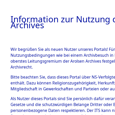
Information zur Nutzung d
Archives
HOME
BESTANDSBESCHREIBUNG
ARCHIVAL
Wir begrüßen Sie als neuen Nutzer unseres Portals! Für
Nutzungsbedingungen wie bei einem Archivbesuch in B
oberstes Leitungsgremium der Arolsen Archives festg
Archivrecht.
BESTÄNDE
Bitte beachten Sie, dass dieses Portal über NS-Verfolgte
Ermittlung
enthält. Dazu können Religionszugehörigkeit, Herkunf
Mitgliedschaft in Gewerkschaften und Parteien oder auc
1.
Ebenried -
Inhaftierungsdoku
mente
Als Nutzer dieses Portals sind Sie persönlich dafür vera
→
0050 (8
Gesetze und die schutzwürdigen Belange Dritter oder B
5. Verschiedenes
personenbezogene Daten respektieren. Der ITS kann nic
5.3