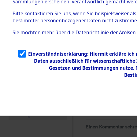
Sammlungen erscheinen, verantwortlich gemacht wer
Todesmärsche
5.3.1 Alliierte
Bitte
kontaktieren
Sie uns, wenn Sie beispielsweiser al
Erhebungen
bestimmter personenbezogener Daten nicht zustimme
zu
Todesmärsch
en
Sie möchten mehr über die Datenrichtlinie der Arolsen
5.3.2
Versuchte
Identifizierun
Einverständniserklärung: Hiermit erkläre ich
g
Daten ausschließlich für wissenschaftlich
5.3.3
Todesmärsch
Gesetzen und Bestimmungen nutze. Mi
e /
Best
Identifikation
unbekannter
Toter
5.3.5
Grabermittlu
ng /
Friedhofsplän
e
Einen Kommentar schr