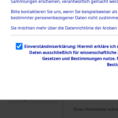
Sammlungen erscheinen, verantwortlich gemacht wer
Todesmärsche
5.3.1 Alliierte
Bitte
kontaktieren
Sie uns, wenn Sie beispielsweiser al
Erhebungen
bestimmter personenbezogener Daten nicht zustimme
zu
Todesmärsch
en
Sie möchten mehr über die Datenrichtlinie der Arolsen
5.3.2
Versuchte
Identifizierun
Einverständniserklärung: Hiermit erkläre ich
g
Daten ausschließlich für wissenschaftlich
5.3.3
Todesmärsch
Gesetzen und Bestimmungen nutze. Mi
e /
Best
Identifikation
unbekannter
Toter
5.3.5
Grabermittlu
ng /
Friedhofsplän
e
Einen Kommentar schr