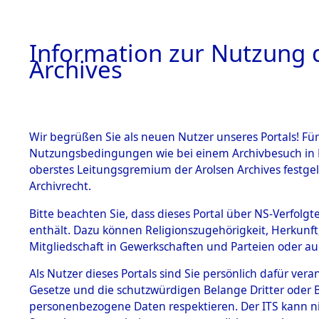
Information zur Nutzung d
Archives
HOME
BESTANDSBESCHREIBUNG
ARCHIVAL
Wir begrüßen Sie als neuen Nutzer unseres Portals! Für
Nutzungsbedingungen wie bei einem Archivbesuch in B
oberstes Leitungsgremium der Arolsen Archives festg
Archivrecht.
BESTÄNDE
Bitte beachten Sie, dass dieses Portal über NS-Verfolgte
Ermittlung
enthält. Dazu können Religionszugehörigkeit, Herkunf
Mitgliedschaft in Gewerkschaften und Parteien oder auc
1.
Ebenried -
Inhaftierungsdoku
mente
Als Nutzer dieses Portals sind Sie persönlich dafür vera
→
0067 (8
Gesetze und die schutzwürdigen Belange Dritter oder B
5. Verschiedenes
personenbezogene Daten respektieren. Der ITS kann nic
5.3