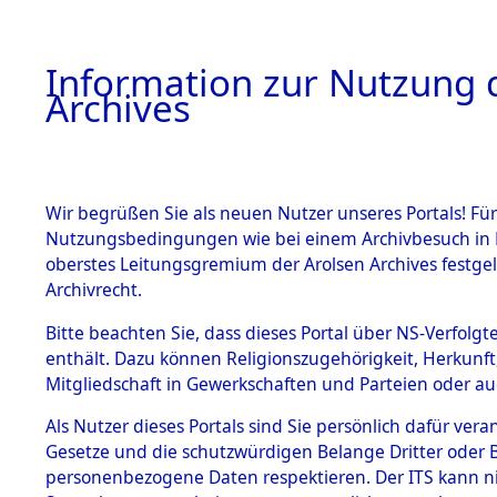
Information zur Nutzung d
Archives
HOME
BESTANDSBESCHREIBUNG
ARCHIVAL
Wir begrüßen Sie als neuen Nutzer unseres Portals! Für
Nutzungsbedingungen wie bei einem Archivbesuch in B
oberstes Leitungsgremium der Arolsen Archives festg
Archivrecht.
BESTÄNDE
Bitte beachten Sie, dass dieses Portal über NS-Verfolgte
Ermittlung
enthält. Dazu können Religionszugehörigkeit, Herkunf
Mitgliedschaft in Gewerkschaften und Parteien oder auc
1.
Ebenried -
Inhaftierungsdoku
mente
Als Nutzer dieses Portals sind Sie persönlich dafür vera
→
0080 (8
Gesetze und die schutzwürdigen Belange Dritter oder B
5. Verschiedenes
personenbezogene Daten respektieren. Der ITS kann nic
5.3