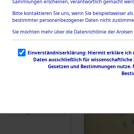
Sammlungen erscheinen, verantwortlich gemacht wer
Todesmärsche
5.3.1 Alliierte
Bitte
kontaktieren
Sie uns, wenn Sie beispielsweiser al
Erhebungen
bestimmter personenbezogener Daten nicht zustimme
zu
Todesmärsch
en
Sie möchten mehr über die Datenrichtlinie der Arolsen
5.3.2
Versuchte
Identifizierun
Einverständniserklärung: Hiermit erkläre ich
g
Daten ausschließlich für wissenschaftlich
5.3.3
Todesmärsch
Gesetzen und Bestimmungen nutze. Mi
e /
Best
Identifikation
unbekannter
Toter
5.3.5
Grabermittlu
ng /
Friedhofsplän
e