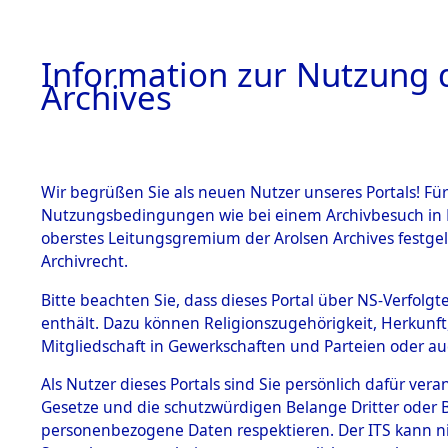
Information zur Nutzung d
Archives
HOME
BESTANDSBESCHREIBUNG
ARCHIVAL
Wir begrüßen Sie als neuen Nutzer unseres Portals! Für
Nutzungsbedingungen wie bei einem Archivbesuch in B
oberstes Leitungsgremium der Arolsen Archives festg
Archivrecht.
BESTÄNDE
Bitte beachten Sie, dass dieses Portal über NS-Verfolgte
Ermittlung
enthält. Dazu können Religionszugehörigkeit, Herkunf
Mitgliedschaft in Gewerkschaften und Parteien oder auc
1.
Ebenried -
Inhaftierungsdoku
mente
Als Nutzer dieses Portals sind Sie persönlich dafür vera
→
0086 (8
Gesetze und die schutzwürdigen Belange Dritter oder B
5. Verschiedenes
personenbezogene Daten respektieren. Der ITS kann nic
5.3