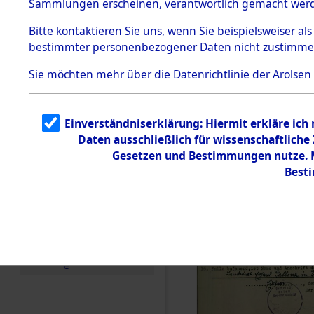
Sammlungen erscheinen, verantwortlich gemacht wer
Todesmärsche
5.3.1 Alliierte
Bitte
kontaktieren
Sie uns, wenn Sie beispielsweiser al
Erhebungen
bestimmter personenbezogener Daten nicht zustimme
zu
Todesmärsch
en
Sie möchten mehr über die Datenrichtlinie der Arolsen
5.3.2
Versuchte
Identifizierun
Einverständniserklärung: Hiermit erkläre ich
g
Daten ausschließlich für wissenschaftlich
5.3.3
Todesmärsch
Gesetzen und Bestimmungen nutze. Mi
e /
Best
Identifikation
unbekannter
Toter
5.3.5
Grabermittlu
ng /
Friedhofsplän
e