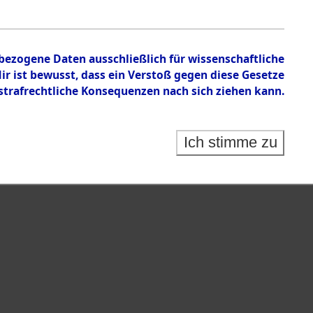
n zu den Orten Ebenried - Exing
nbezogene Daten ausschließlich für wissenschaftliche
 ist bewusst, dass ein Verstoß gegen diese Gesetze
rafrechtliche Konsequenzen nach sich ziehen kann.
Ich stimme zu