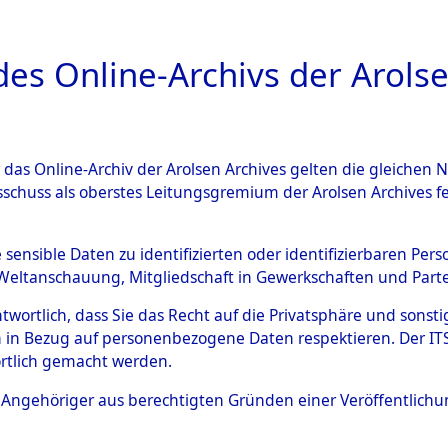
a
A
es Online-Archivs der Arolse
DIGITAL COLLEC
r das Online-Archiv der Arolsen Archives gelten die gleiche
ESCHREIBUNG
ARCHIVALE
ÜBERSICHT
BILD
sschuss als oberstes Leitungsgremium der Arolsen Archives 
en zu den Orten Ebenried - E
e sensible Daten zu identifizierten oder identifizierbaren Pe
Weltanschauung, Mitgliedschaft in Gewerkschaften und Partei
4597847)
antwortlich, dass Sie das Recht auf die Privatsphäre und sons
 in Bezug auf personenbezogene Daten respektieren. Der ITS k
rtlich gemacht werden.
0094 (84597847)
ls Angehöriger aus berechtigten Gründen einer Veröffentlic