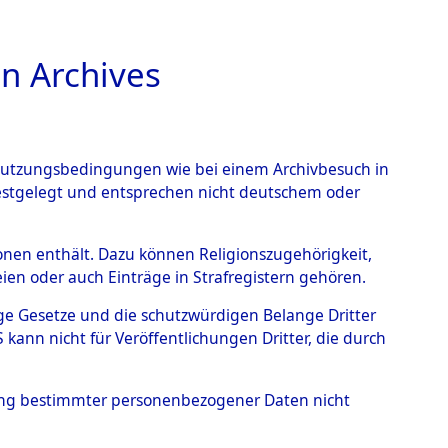
n Archives
TIONS ONLINE
n Nutzungsbedingungen wie bei einem Archivbesuch in
festgelegt und entsprechen nicht deutschem oder
xing
→
0002 (84597753)
rsonen enthält. Dazu können Religionszugehörigkeit,
en oder auch Einträge in Strafregistern gehören.
tige Gesetze und die schutzwürdigen Belange Dritter
ann nicht für Veröffentlichungen Dritter, die durch
hung bestimmter personenbezogener Daten nicht