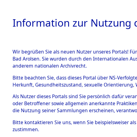
Information zur Nutzung d
Wir begrüßen Sie als neuen Nutzer unseres Portals! Fü
HOME
BESTANDSB
Bad Arolsen. Sie wurden durch den Internationalen Au
anderem nationalen Archivrecht.
BESTÄNDE
Ermittlung
Bitte beachten Sie, dass dieses Portal über NS-Verfolgt
Herkunft, Gesundheitszustand, sexuelle Orientierung, 
1.
→
0094 (8
Inhaftierungsdoku
Als Nutzer dieses Portals sind Sie persönlich dafür ver
mente
oder Betroffener sowie allgemein anerkannte Praktiken
5. Verschiedenes
die Nutzung seiner Sammlungen erscheinen, verantwo
5.3
Bitte
kontaktieren
Sie uns, wenn Sie beispielsweiser a
Todesmärsche
zustimmen.
5.3.1 Alliierte
Erhebungen