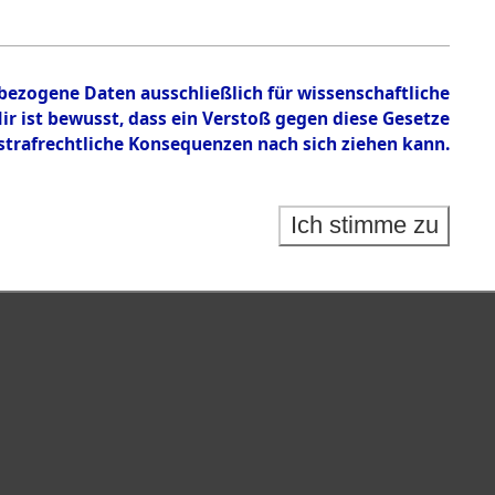
n zu den Orten Ebenried - Exing
nbezogene Daten ausschließlich für wissenschaftliche
 ist bewusst, dass ein Verstoß gegen diese Gesetze
rafrechtliche Konsequenzen nach sich ziehen kann.
Ich stimme zu