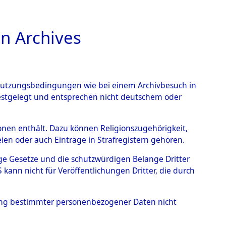
n Archives
TIONS ONLINE
n Nutzungsbedingungen wie bei einem Archivbesuch in
festgelegt und entsprechen nicht deutschem oder
xing
→
0002 (84597753)
rsonen enthält. Dazu können Religionszugehörigkeit,
en oder auch Einträge in Strafregistern gehören.
tige Gesetze und die schutzwürdigen Belange Dritter
ann nicht für Veröffentlichungen Dritter, die durch
hung bestimmter personenbezogener Daten nicht