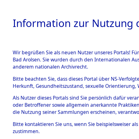
Information zur Nutzung d
Wir begrüßen Sie als neuen Nutzer unseres Portals! Fü
HOME
BESTANDSB
Bad Arolsen. Sie wurden durch den Internationalen Au
anderem nationalen Archivrecht.
BESTÄNDE
Ermittlung
Bitte beachten Sie, dass dieses Portal über NS-Verfolgt
Herkunft, Gesundheitszustand, sexuelle Orientierung, 
1.
→
0124 (8
Inhaftierungsdoku
Als Nutzer dieses Portals sind Sie persönlich dafür ver
mente
oder Betroffener sowie allgemein anerkannte Praktiken
5. Verschiedenes
die Nutzung seiner Sammlungen erscheinen, verantwo
5.3
Bitte
kontaktieren
Sie uns, wenn Sie beispielsweiser a
Todesmärsche
zustimmen.
5.3.1 Alliierte
Erhebungen