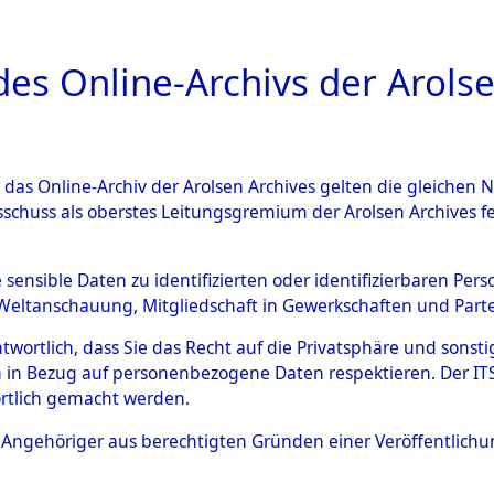
a
A
es Online-Archivs der Arolse
DIGITAL COLLEC
r das Online-Archiv der Arolsen Archives gelten die gleiche
ESCHREIBUNG
ARCHIVALE
ÜBERSICHT
BILD
sschuss als oberstes Leitungsgremium der Arolsen Archives 
en zu den Orten Ebenried - E
e sensible Daten zu identifizierten oder identifizierbaren Pe
Weltanschauung, Mitgliedschaft in Gewerkschaften und Partei
4597877)
antwortlich, dass Sie das Recht auf die Privatsphäre und sons
 in Bezug auf personenbezogene Daten respektieren. Der ITS k
rtlich gemacht werden.
0124 (84597877)
ls Angehöriger aus berechtigten Gründen einer Veröffentlic