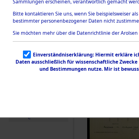
Sammlungen erscheinen, verantwortlich gemacht wer
Todesmärsche
5.3.1 Alliierte
Bitte
kontaktieren
Sie uns, wenn Sie beispielsweiser al
Erhebungen
bestimmter personenbezogener Daten nicht zustimme
zu
Todesmärsch
en
Sie möchten mehr über die Datenrichtlinie der Arolsen
5.3.2
Versuchte
Identifizierun
Einverständniserklärung: Hiermit erkläre i
g
Daten ausschließlich für wissenschaftliche Zweck
5.3.3
Todesmärsch
und Bestimmungen nutze. Mir ist bewuss
e /
Identifikation
unbekannter
Toter
5.3.5
Grabermittlu
ng /
Friedhofsplän
e