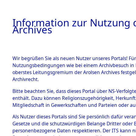
Information zur Nutzung d
Archives
HOME
BESTANDSBESCHREIBUNG
ARCHIVAL
Wir begrüßen Sie als neuen Nutzer unseres Portals! Für
Nutzungsbedingungen wie bei einem Archivbesuch in B
oberstes Leitungsgremium der Arolsen Archives festg
Archivrecht.
BESTÄNDE
Bitte beachten Sie, dass dieses Portal über NS-Verfolgte
Ermittlung
enthält. Dazu können Religionszugehörigkeit, Herkunf
Mitgliedschaft in Gewerkschaften und Parteien oder auc
1.
Haag/Ober
Inhaftierungsdoku
mente
Als Nutzer dieses Portals sind Sie persönlich dafür vera
0001 (845
Gesetze und die schutzwürdigen Belange Dritter oder B
5. Verschiedenes
personenbezogene Daten respektieren. Der ITS kann nic
5.3