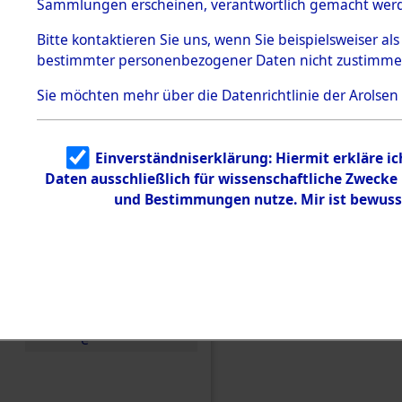
Sammlungen erscheinen, verantwortlich gemacht wer
Todesmärsche
5.3.1 Alliierte
Bitte
kontaktieren
Sie uns, wenn Sie beispielsweiser al
Erhebungen
bestimmter personenbezogener Daten nicht zustimme
zu
Todesmärsch
en
Sie möchten mehr über die Datenrichtlinie der Arolsen
5.3.2
Versuchte
Identifizierun
Einverständniserklärung: Hiermit erkläre i
g
Daten ausschließlich für wissenschaftliche Zweck
5.3.3
Todesmärsch
und Bestimmungen nutze. Mir ist bewuss
e /
Identifikation
unbekannter
Toter
5.3.5
Grabermittlu
ng /
Friedhofsplän
Einen Kommentar schr
e