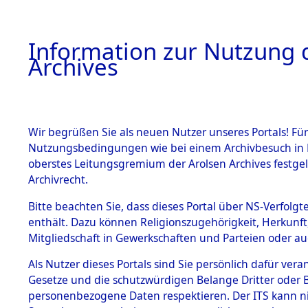
Information zur Nutzung d
Archives
HOME
BESTANDSBESCHREIBUNG
ARCHIVAL
Wir begrüßen Sie als neuen Nutzer unseres Portals! Für
Nutzungsbedingungen wie bei einem Archivbesuch in B
oberstes Leitungsgremium der Arolsen Archives festg
Archivrecht.
BESTÄNDE
Bitte beachten Sie, dass dieses Portal über NS-Verfolgte
Ermittlung
enthält. Dazu können Religionszugehörigkeit, Herkunf
Mitgliedschaft in Gewerkschaften und Parteien oder auc
1.
Haag/Ober
Inhaftierungsdoku
mente
Als Nutzer dieses Portals sind Sie persönlich dafür vera
0001 (845
Gesetze und die schutzwürdigen Belange Dritter oder B
5. Verschiedenes
personenbezogene Daten respektieren. Der ITS kann nic
5.3