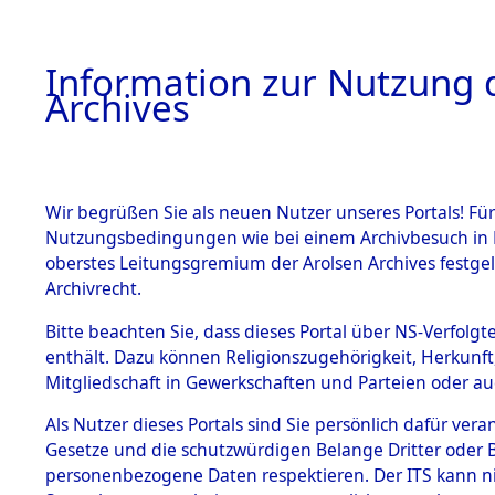
Information zur Nutzung d
Archives
HOME
BESTANDSBESCHREIBUNG
ARCHIVAL
Wir begrüßen Sie als neuen Nutzer unseres Portals! Für
Nutzungsbedingungen wie bei einem Archivbesuch in B
oberstes Leitungsgremium der Arolsen Archives festg
Archivrecht.
BESTÄNDE
Bitte beachten Sie, dass dieses Portal über NS-Verfolgte
Ermittlung
enthält. Dazu können Religionszugehörigkeit, Herkunf
Mitgliedschaft in Gewerkschaften und Parteien oder auc
1.
Haag/Ober
Inhaftierungsdoku
mente
Als Nutzer dieses Portals sind Sie persönlich dafür vera
0001 (845
Gesetze und die schutzwürdigen Belange Dritter oder B
5. Verschiedenes
personenbezogene Daten respektieren. Der ITS kann nic
5.3