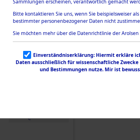
Sammlungen erscheinen, verantwortlich gemacht wer
Todesmärsche
5.3.1 Alliierte
Bitte
kontaktieren
Sie uns, wenn Sie beispielsweiser al
Erhebungen
bestimmter personenbezogener Daten nicht zustimme
zu
Todesmärsch
en
Sie möchten mehr über die Datenrichtlinie der Arolsen
5.3.2
Versuchte
Identifizierun
Einverständniserklärung: Hiermit erkläre i
g
Daten ausschließlich für wissenschaftliche Zweck
5.3.3
Todesmärsch
und Bestimmungen nutze. Mir ist bewuss
e /
Identifikation
unbekannter
Toter
5.3.5
Grabermittlu
ng /
Friedhofsplän
Einen Kommentar schr
e