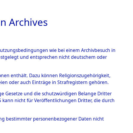
n Archives
TIONS ONLINE
n Nutzungsbedingungen wie bei einem Archivbesuch in
festgelegt und entsprechen nicht deutschem oder
ayern - Hessenthal
→
rsonen enthält. Dazu können Religionszugehörigkeit,
en oder auch Einträge in Strafregistern gehören.
tige Gesetze und die schutzwürdigen Belange Dritter
ann nicht für Veröffentlichungen Dritter, die durch
hung bestimmter personenbezogener Daten nicht