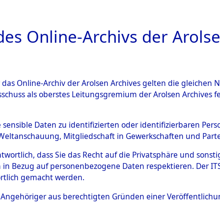
a
A
es Online-Archivs der Arolse
DIGITAL COLLEC
r das Online-Archiv der Arolsen Archives gelten die gleiche
ESCHREIBUNG
ARCHIVALE
ÜBERSICHT
BILD
sschuss als oberstes Leitungsgremium der Arolsen Archives 
gen zu den Orten Haag/Oberb
e sensible Daten zu identifizierten oder identifizierbaren Pe
Weltanschauung, Mitgliedschaft in Gewerkschaften und Partei
98419)
→
0088 (84598508)
antwortlich, dass Sie das Recht auf die Privatsphäre und sons
 in Bezug auf personenbezogene Daten respektieren. Der ITS k
rtlich gemacht werden.
0088 (84598508)
ls Angehöriger aus berechtigten Gründen einer Veröffentlic