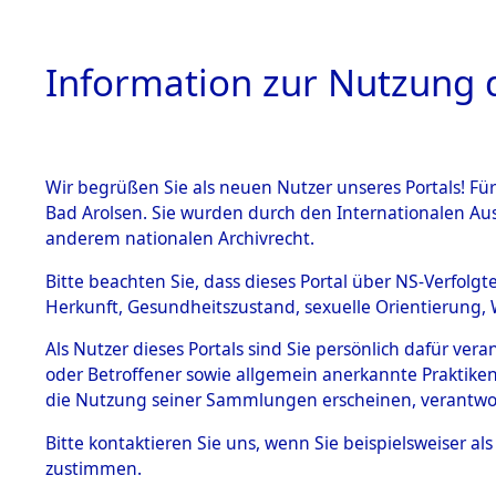
Information zur Nutzung d
Wir begrüßen Sie als neuen Nutzer unseres Portals! Fü
HOME
BESTANDSB
Bad Arolsen. Sie wurden durch den Internationalen Au
anderem nationalen Archivrecht.
BESTÄNDE
Ermittlun
Bitte beachten Sie, dass dieses Portal über NS-Verfolgt
Herkunft, Gesundheitszustand, sexuelle Orientierung, 
1.
0001 (845
Inhaftierungsdoku
Als Nutzer dieses Portals sind Sie persönlich dafür ver
mente
oder Betroffener sowie allgemein anerkannte Praktiken
5. Verschiedenes
die Nutzung seiner Sammlungen erscheinen, verantwo
5.3
Bitte
kontaktieren
Sie uns, wenn Sie beispielsweiser a
Todesmärsche
zustimmen.
5.3.1 Alliierte
Erhebungen