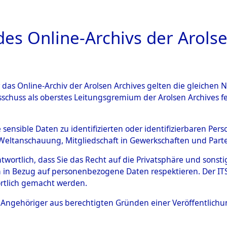
a
A
es Online-Archivs der Arolse
DIGITAL COLLEC
r das Online-Archiv der Arolsen Archives gelten die gleiche
ESCHREIBUNG
ARCHIVALE
ÜBERSICHT
BILD
sschuss als oberstes Leitungsgremium der Arolsen Archives 
gen zu den Orten Haag/Oberb
e sensible Daten zu identifizierten oder identifizierbaren Pe
Weltanschauung, Mitgliedschaft in Gewerkschaften und Partei
98419)
→
0099 (84598519)
antwortlich, dass Sie das Recht auf die Privatsphäre und sons
 in Bezug auf personenbezogene Daten respektieren. Der ITS k
rtlich gemacht werden.
0099 (84598519)
ls Angehöriger aus berechtigten Gründen einer Veröffentlic