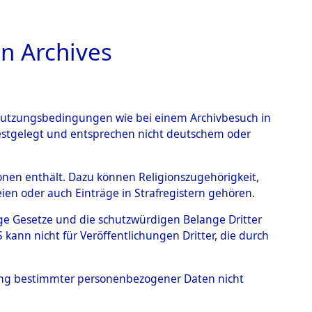
n Archives
TIONS ONLINE
n Nutzungsbedingungen wie bei einem Archivbesuch in
festgelegt und entsprechen nicht deutschem oder
ayern - Hessenthal
→
rsonen enthält. Dazu können Religionszugehörigkeit,
en oder auch Einträge in Strafregistern gehören.
tige Gesetze und die schutzwürdigen Belange Dritter
ann nicht für Veröffentlichungen Dritter, die durch
hung bestimmter personenbezogener Daten nicht