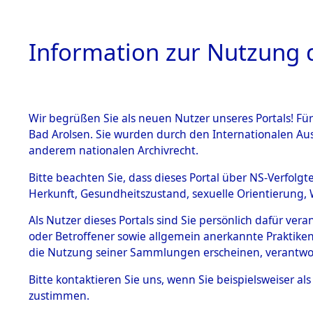
Information zur Nutzung d
Wir begrüßen Sie als neuen Nutzer unseres Portals! Fü
HOME
BESTANDSB
Bad Arolsen. Sie wurden durch den Internationalen Au
anderem nationalen Archivrecht.
BESTÄNDE
Ermittlun
Bitte beachten Sie, dass dieses Portal über NS-Verfolgt
Herkunft, Gesundheitszustand, sexuelle Orientierung, 
1.
0001 (845
Inhaftierungsdoku
Als Nutzer dieses Portals sind Sie persönlich dafür ver
mente
oder Betroffener sowie allgemein anerkannte Praktiken
5. Verschiedenes
die Nutzung seiner Sammlungen erscheinen, verantwo
5.3
Bitte
kontaktieren
Sie uns, wenn Sie beispielsweiser a
Todesmärsche
zustimmen.
5.3.1 Alliierte
Erhebungen