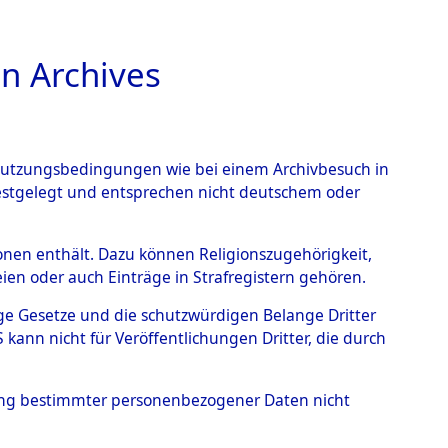
n Archives
TIONS ONLINE
n Nutzungsbedingungen wie bei einem Archivbesuch in
festgelegt und entsprechen nicht deutschem oder
ayern - Hessenthal
→
rsonen enthält. Dazu können Religionszugehörigkeit,
en oder auch Einträge in Strafregistern gehören.
tige Gesetze und die schutzwürdigen Belange Dritter
ann nicht für Veröffentlichungen Dritter, die durch
hung bestimmter personenbezogener Daten nicht