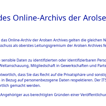
a
A
es Online-Archivs der Arolse
DIGITAL COLLEC
r das Online-Archiv der Arolsen Archives gelten die gleiche
ESCHREIBUNG
ARCHIVALE
ÜBERSICHT
BILD
sschuss als oberstes Leitungsgremium der Arolsen Archives 
gen zu den Orten Haag/Oberb
e sensible Daten zu identifizierten oder identifizierbaren Pe
Weltanschauung, Mitgliedschaft in Gewerkschaften und Partei
98419)
→
0110 (84598530)
antwortlich, dass Sie das Recht auf die Privatsphäre und sons
 in Bezug auf personenbezogene Daten respektieren. Der ITS k
rtlich gemacht werden.
0110 (84598530)
ls Angehöriger aus berechtigten Gründen einer Veröffentlic