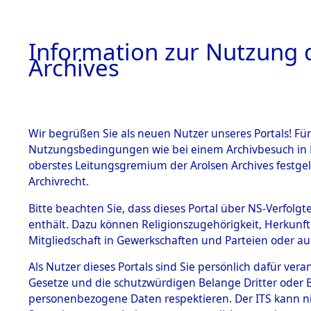
Information zur Nutzung d
Archives
HOME
BESTANDSBESCHREIBUNG
ARCHIVAL
Wir begrüßen Sie als neuen Nutzer unseres Portals! Für
Nutzungsbedingungen wie bei einem Archivbesuch in B
oberstes Leitungsgremium der Arolsen Archives festg
Archivrecht.
BESTÄNDE
Bitte beachten Sie, dass dieses Portal über NS-Verfolgte
Ermittlung
enthält. Dazu können Religionszugehörigkeit, Herkunf
Mitgliedschaft in Gewerkschaften und Parteien oder auc
1.
Haag/Ober
Inhaftierungsdoku
mente
Als Nutzer dieses Portals sind Sie persönlich dafür vera
0001 (845
Gesetze und die schutzwürdigen Belange Dritter oder B
5. Verschiedenes
personenbezogene Daten respektieren. Der ITS kann nic
5.3