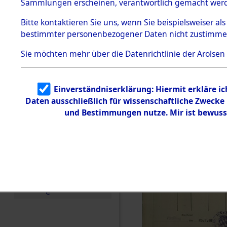
Sammlungen erscheinen, verantwortlich gemacht wer
Todesmärsche
5.3.1 Alliierte
Bitte
kontaktieren
Sie uns, wenn Sie beispielsweiser al
Erhebungen
bestimmter personenbezogener Daten nicht zustimme
zu
Todesmärsch
en
Sie möchten mehr über die Datenrichtlinie der Arolsen
5.3.2
Versuchte
Identifizierun
Einverständniserklärung: Hiermit erkläre i
g
Daten ausschließlich für wissenschaftliche Zweck
5.3.3
Todesmärsch
und Bestimmungen nutze. Mir ist bewuss
e /
Identifikation
unbekannter
Toter
5.3.5
Grabermittlu
ng /
Friedhofsplän
e