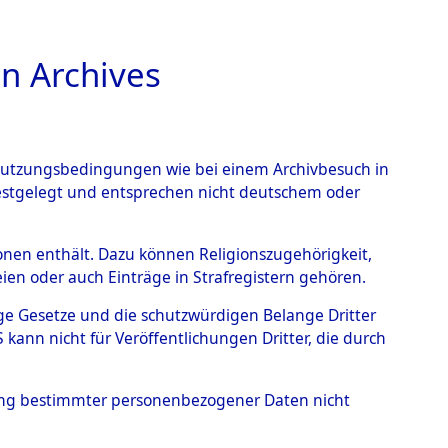
n Archives
TIONS ONLINE
n Nutzungsbedingungen wie bei einem Archivbesuch in
festgelegt und entsprechen nicht deutschem oder
ayern - Hessenthal
→
rsonen enthält. Dazu können Religionszugehörigkeit,
en oder auch Einträge in Strafregistern gehören.
tige Gesetze und die schutzwürdigen Belange Dritter
ann nicht für Veröffentlichungen Dritter, die durch
hung bestimmter personenbezogener Daten nicht