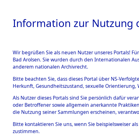
Information zur Nutzung d
Wir begrüßen Sie als neuen Nutzer unseres Portals! Fü
HOME
BESTANDSB
Bad Arolsen. Sie wurden durch den Internationalen Au
anderem nationalen Archivrecht.
BESTÄNDE
Ermittlun
Bitte beachten Sie, dass dieses Portal über NS-Verfolgt
Herkunft, Gesundheitszustand, sexuelle Orientierung, 
1.
0002 (845
Inhaftierungsdoku
Als Nutzer dieses Portals sind Sie persönlich dafür ver
mente
oder Betroffener sowie allgemein anerkannte Praktiken
5. Verschiedenes
die Nutzung seiner Sammlungen erscheinen, verantwo
5.3
Bitte
kontaktieren
Sie uns, wenn Sie beispielsweiser a
Todesmärsche
zustimmen.
5.3.1 Alliierte
Erhebungen