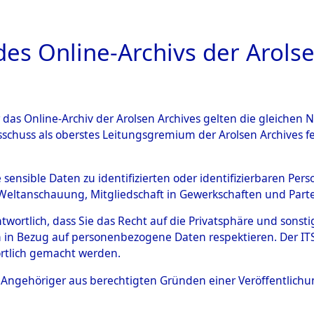
a
A
es Online-Archivs der Arolse
DIGITAL COLLEC
r das Online-Archiv der Arolsen Archives gelten die gleiche
ESCHREIBUNG
ARCHIVALE
ÜBERSICHT
BILD
sschuss als oberstes Leitungsgremium der Arolsen Archives 
gen zu den Orten Haag/Oberb
e sensible Daten zu identifizierten oder identifizierbaren Pe
Weltanschauung, Mitgliedschaft in Gewerkschaften und Partei
98578)
→
0037 (84598615)
antwortlich, dass Sie das Recht auf die Privatsphäre und sons
 in Bezug auf personenbezogene Daten respektieren. Der ITS k
rtlich gemacht werden.
0037 (84598615)
ls Angehöriger aus berechtigten Gründen einer Veröffentlic