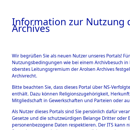
Information zur Nutzung d
Archives
HOME
BESTANDSBESCHREIBUNG
ARCHIVAL
Wir begrüßen Sie als neuen Nutzer unseres Portals! Für
Nutzungsbedingungen wie bei einem Archivbesuch in B
oberstes Leitungsgremium der Arolsen Archives festg
Archivrecht.
BESTÄNDE
Bitte beachten Sie, dass dieses Portal über NS-Verfolgte
Ermittlung
enthält. Dazu können Religionszugehörigkeit, Herkunf
Mitgliedschaft in Gewerkschaften und Parteien oder auc
1.
Haag/Ober
Inhaftierungsdoku
mente
Als Nutzer dieses Portals sind Sie persönlich dafür vera
0002 (845
Gesetze und die schutzwürdigen Belange Dritter oder B
5. Verschiedenes
personenbezogene Daten respektieren. Der ITS kann nic
5.3