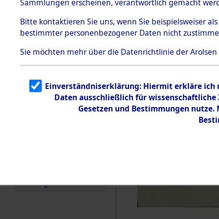
Sammlungen erscheinen, verantwortlich gemacht wer
Todesmärsche
5.3.1 Alliierte
Bitte
kontaktieren
Sie uns, wenn Sie beispielsweiser al
Erhebungen
bestimmter personenbezogener Daten nicht zustimme
zu
Todesmärsch
en
Sie möchten mehr über die Datenrichtlinie der Arolsen
5.3.2
Versuchte
Identifizierun
Einverständniserklärung: Hiermit erkläre ich
g
Daten ausschließlich für wissenschaftlich
5.3.3
Todesmärsch
Gesetzen und Bestimmungen nutze. Mi
e /
Best
Identifikation
unbekannter
Toter
5.3.5
Grabermittlu
ng /
Friedhofsplän
e