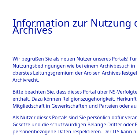
Information zur Nutzung d
Archives
HOME
BESTANDSBESCHREIBUNG
ARCHIVAL
Wir begrüßen Sie als neuen Nutzer unseres Portals! Für
Nutzungsbedingungen wie bei einem Archivbesuch in B
oberstes Leitungsgremium der Arolsen Archives festg
Archivrecht.
BESTÄNDE
Bitte beachten Sie, dass dieses Portal über NS-Verfolgte
Ermittlung
enthält. Dazu können Religionszugehörigkeit, Herkunf
Mitgliedschaft in Gewerkschaften und Parteien oder auc
1.
Mödingen
Inhaftierungsdoku
mente
Als Nutzer dieses Portals sind Sie persönlich dafür vera
0004 (845
Gesetze und die schutzwürdigen Belange Dritter oder B
5. Verschiedenes
personenbezogene Daten respektieren. Der ITS kann nic
5.3