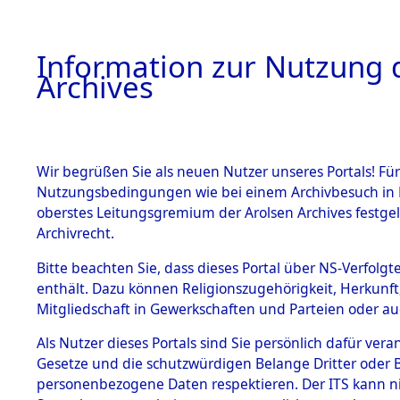
Information zur Nutzung d
Archives
HOME
BESTANDSBESCHREIBUNG
ARCHIVAL
Wir begrüßen Sie als neuen Nutzer unseres Portals! Für
Nutzungsbedingungen wie bei einem Archivbesuch in B
oberstes Leitungsgremium der Arolsen Archives festg
Archivrecht.
BESTÄNDE
Bitte beachten Sie, dass dieses Portal über NS-Verfolgte
Ermittlung
enthält. Dazu können Religionszugehörigkeit, Herkunf
Mitgliedschaft in Gewerkschaften und Parteien oder auc
1.
Mödingen
Inhaftierungsdoku
mente
Als Nutzer dieses Portals sind Sie persönlich dafür vera
0021 (845
Gesetze und die schutzwürdigen Belange Dritter oder B
5. Verschiedenes
personenbezogene Daten respektieren. Der ITS kann nic
5.3