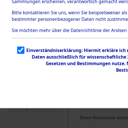
Sammlungen erscheinen, verantwortlich gemacht wer
Todesmärsche
5.3.1 Alliierte
Bitte
kontaktieren
Sie uns, wenn Sie beispielsweiser al
Erhebungen
bestimmter personenbezogener Daten nicht zustimme
zu
Todesmärsch
en
Sie möchten mehr über die Datenrichtlinie der Arolsen
5.3.2
Versuchte
Identifizierun
Einverständniserklärung: Hiermit erkläre ich
g
Daten ausschließlich für wissenschaftlich
5.3.3
Todesmärsch
Gesetzen und Bestimmungen nutze. Mi
e /
Best
Identifikation
unbekannter
Toter
5.3.5
Grabermittlu
ng /
Friedhofsplän
e
Einen Kommentar schr