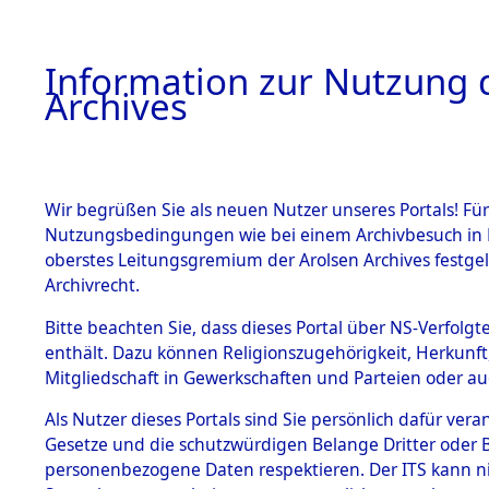
Information zur Nutzung d
Archives
HOME
BESTANDSBESCHREIBUNG
ARCHIVAL
Wir begrüßen Sie als neuen Nutzer unseres Portals! Für
Nutzungsbedingungen wie bei einem Archivbesuch in B
oberstes Leitungsgremium der Arolsen Archives festg
Archivrecht.
BESTÄNDE
Bitte beachten Sie, dass dieses Portal über NS-Verfolgte
Ermittlung
enthält. Dazu können Religionszugehörigkeit, Herkunf
Mitgliedschaft in Gewerkschaften und Parteien oder auc
1.
Mödingen
Inhaftierungsdoku
mente
Als Nutzer dieses Portals sind Sie persönlich dafür vera
0119 (845
Gesetze und die schutzwürdigen Belange Dritter oder B
5. Verschiedenes
personenbezogene Daten respektieren. Der ITS kann nic
5.3