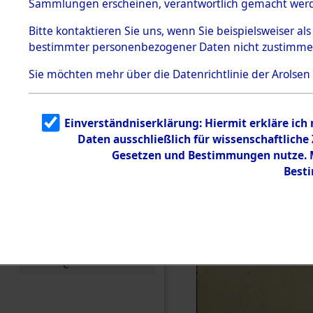
Sammlungen erscheinen, verantwortlich gemacht wer
Todesmärsche
5.3.1 Alliierte
Bitte
kontaktieren
Sie uns, wenn Sie beispielsweiser al
Erhebungen
bestimmter personenbezogener Daten nicht zustimme
zu
Todesmärsch
en
Sie möchten mehr über die Datenrichtlinie der Arolsen
5.3.2
Versuchte
Identifizierun
Einverständniserklärung: Hiermit erkläre ich
g
Daten ausschließlich für wissenschaftlich
5.3.3
Todesmärsch
Gesetzen und Bestimmungen nutze. Mi
e /
Best
Identifikation
unbekannter
Toter
5.3.5
Grabermittlu
ng /
Friedhofsplän
e