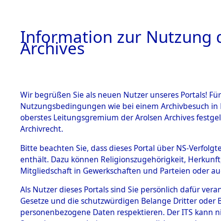
Information zur Nutzung d
Archives
HOME
BESTANDSBESCHREIBUNG
ARCHIVAL
Wir begrüßen Sie als neuen Nutzer unseres Portals! Für
Nutzungsbedingungen wie bei einem Archivbesuch in B
oberstes Leitungsgremium der Arolsen Archives festg
Archivrecht.
BESTÄNDE
Bitte beachten Sie, dass dieses Portal über NS-Verfolgte
Ermittlung
enthält. Dazu können Religionszugehörigkeit, Herkunf
Mitgliedschaft in Gewerkschaften und Parteien oder auc
1.
Mödingen
Inhaftierungsdoku
mente
Als Nutzer dieses Portals sind Sie persönlich dafür vera
0134 (845
Gesetze und die schutzwürdigen Belange Dritter oder B
5. Verschiedenes
personenbezogene Daten respektieren. Der ITS kann nic
5.3