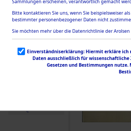
Sammlungen erscheinen, verantwortlich gemacht wer
Todesmärsche
5.3.1 Alliierte
Bitte
kontaktieren
Sie uns, wenn Sie beispielsweiser al
Erhebungen
bestimmter personenbezogener Daten nicht zustimme
zu
Todesmärsch
en
Sie möchten mehr über die Datenrichtlinie der Arolsen
5.3.2
Versuchte
Identifizierun
Einverständniserklärung: Hiermit erkläre ich
g
Daten ausschließlich für wissenschaftlich
5.3.3
Todesmärsch
Gesetzen und Bestimmungen nutze. Mi
e /
Best
Identifikation
unbekannter
Toter
5.3.5
Grabermittlu
ng /
Friedhofsplän
e