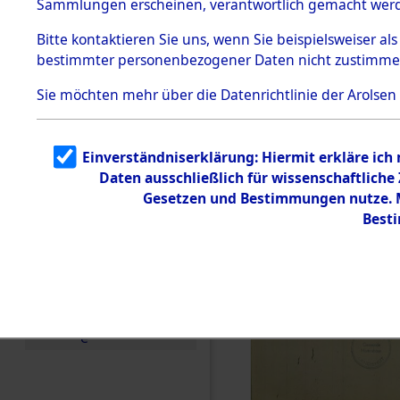
Sammlungen erscheinen, verantwortlich gemacht wer
Todesmärsche
5.3.1 Alliierte
Bitte
kontaktieren
Sie uns, wenn Sie beispielsweiser al
Erhebungen
bestimmter personenbezogener Daten nicht zustimme
zu
Todesmärsch
en
Sie möchten mehr über die Datenrichtlinie der Arolsen
5.3.2
Versuchte
Identifizierun
Einverständniserklärung: Hiermit erkläre ich
g
Daten ausschließlich für wissenschaftlich
5.3.3
Todesmärsch
Gesetzen und Bestimmungen nutze. Mi
e /
Best
Identifikation
unbekannter
Toter
5.3.5
Grabermittlu
ng /
Friedhofsplän
e