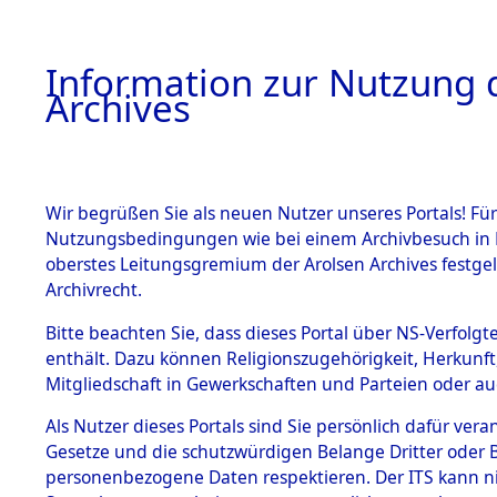
Information zur Nutzung d
Archives
HOME
BESTANDSBESCHREIBUNG
ARCHIVAL
Wir begrüßen Sie als neuen Nutzer unseres Portals! Für
Nutzungsbedingungen wie bei einem Archivbesuch in B
oberstes Leitungsgremium der Arolsen Archives festg
Archivrecht.
BESTÄNDE
Bitte beachten Sie, dass dieses Portal über NS-Verfolgte
Ermittlung
enthält. Dazu können Religionszugehörigkeit, Herkunf
Mitgliedschaft in Gewerkschaften und Parteien oder auc
1.
Mödingen
Inhaftierungsdoku
mente
Als Nutzer dieses Portals sind Sie persönlich dafür vera
0042 (845
Gesetze und die schutzwürdigen Belange Dritter oder B
5. Verschiedenes
personenbezogene Daten respektieren. Der ITS kann nic
5.3