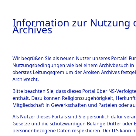
Information zur Nutzung d
Archives
HOME
BESTANDSBESCHREIBUNG
ARCHIVAL
Wir begrüßen Sie als neuen Nutzer unseres Portals! Für
Nutzungsbedingungen wie bei einem Archivbesuch in B
oberstes Leitungsgremium der Arolsen Archives festg
Archivrecht.
BESTÄNDE
Bitte beachten Sie, dass dieses Portal über NS-Verfolgte
Ermittlung
enthält. Dazu können Religionszugehörigkeit, Herkunf
Mitgliedschaft in Gewerkschaften und Parteien oder auc
1.
Mödingen
Inhaftierungsdoku
mente
Als Nutzer dieses Portals sind Sie persönlich dafür vera
0080 (845
Gesetze und die schutzwürdigen Belange Dritter oder B
5. Verschiedenes
personenbezogene Daten respektieren. Der ITS kann nic
5.3