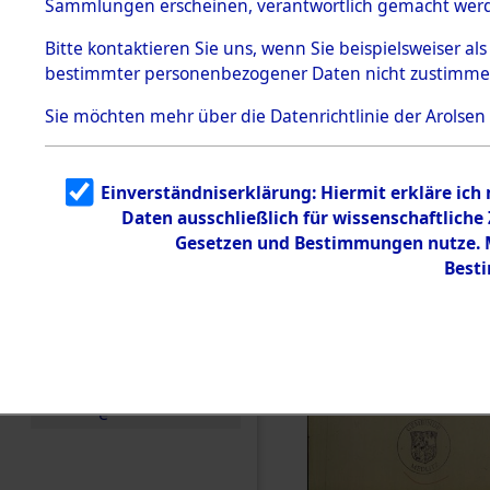
Sammlungen erscheinen, verantwortlich gemacht wer
Todesmärsche
5.3.1 Alliierte
Bitte
kontaktieren
Sie uns, wenn Sie beispielsweiser al
Erhebungen
bestimmter personenbezogener Daten nicht zustimme
zu
Todesmärsch
en
Sie möchten mehr über die Datenrichtlinie der Arolsen
5.3.2
Versuchte
Identifizierun
Einverständniserklärung: Hiermit erkläre ich
g
Daten ausschließlich für wissenschaftlich
5.3.3
Todesmärsch
Gesetzen und Bestimmungen nutze. Mi
e /
Best
Identifikation
unbekannter
Toter
5.3.5
Grabermittlu
ng /
Friedhofsplän
e