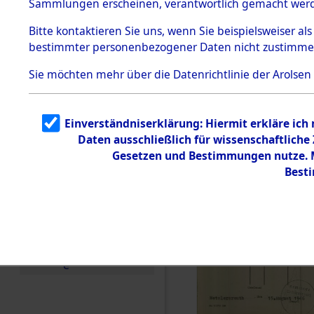
Sammlungen erscheinen, verantwortlich gemacht wer
Todesmärsche
5.3.1 Alliierte
Bitte
kontaktieren
Sie uns, wenn Sie beispielsweiser al
Erhebungen
bestimmter personenbezogener Daten nicht zustimme
zu
Todesmärsch
en
Sie möchten mehr über die Datenrichtlinie der Arolsen
5.3.2
Versuchte
Identifizierun
Einverständniserklärung: Hiermit erkläre ich
g
Daten ausschließlich für wissenschaftlich
5.3.3
Todesmärsch
Gesetzen und Bestimmungen nutze. Mi
e /
Best
Identifikation
unbekannter
Toter
5.3.5
Grabermittlu
ng /
Friedhofsplän
e