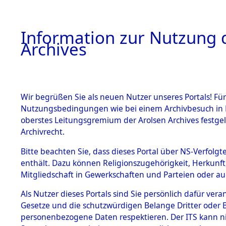
Information zur Nutzung d
Archives
HOME
BESTANDSBESCHREIBUNG
ARCHIVAL
Wir begrüßen Sie als neuen Nutzer unseres Portals! Für
Nutzungsbedingungen wie bei einem Archivbesuch in B
oberstes Leitungsgremium der Arolsen Archives festg
Archivrecht.
BESTÄNDE
Bitte beachten Sie, dass dieses Portal über NS-Verfolgte
Ermittlung
enthält. Dazu können Religionszugehörigkeit, Herkunf
Mitgliedschaft in Gewerkschaften und Parteien oder auc
1.
Mödingen
Inhaftierungsdoku
mente
Als Nutzer dieses Portals sind Sie persönlich dafür vera
0040 (845
Gesetze und die schutzwürdigen Belange Dritter oder B
5. Verschiedenes
personenbezogene Daten respektieren. Der ITS kann nic
5.3