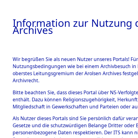
Information zur Nutzung d
Archives
HOME
BESTANDSBESCHREIBUNG
ARCHIVAL
Wir begrüßen Sie als neuen Nutzer unseres Portals! Für
Nutzungsbedingungen wie bei einem Archivbesuch in B
oberstes Leitungsgremium der Arolsen Archives festg
Archivrecht.
BESTÄNDE
Bitte beachten Sie, dass dieses Portal über NS-Verfolgte
Ermittlung
enthält. Dazu können Religionszugehörigkeit, Herkunf
Mitgliedschaft in Gewerkschaften und Parteien oder auc
1.
Mödingen
Inhaftierungsdoku
mente
Als Nutzer dieses Portals sind Sie persönlich dafür vera
0042 (845
Gesetze und die schutzwürdigen Belange Dritter oder B
5. Verschiedenes
personenbezogene Daten respektieren. Der ITS kann nic
5.3