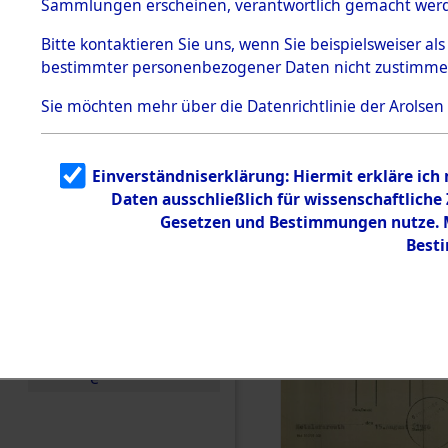
Sammlungen erscheinen, verantwortlich gemacht wer
Todesmärsche
5.3.1 Alliierte
Bitte
kontaktieren
Sie uns, wenn Sie beispielsweiser al
Erhebungen
bestimmter personenbezogener Daten nicht zustimme
zu
Todesmärsch
en
Sie möchten mehr über die Datenrichtlinie der Arolsen
5.3.2
Versuchte
Identifizierun
Einverständniserklärung: Hiermit erkläre ich
g
Daten ausschließlich für wissenschaftlich
5.3.3
Todesmärsch
Gesetzen und Bestimmungen nutze. Mi
e /
Best
Identifikation
unbekannter
Toter
5.3.5
Grabermittlu
ng /
Friedhofsplän
e