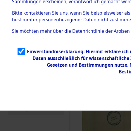
Sammlungen erscheinen, verantwortlich gemacht wer
Todesmärsche
5.3.1 Alliierte
Bitte
kontaktieren
Sie uns, wenn Sie beispielsweiser al
Erhebungen
bestimmter personenbezogener Daten nicht zustimme
zu
Todesmärsch
en
Sie möchten mehr über die Datenrichtlinie der Arolsen
5.3.2
Versuchte
Identifizierun
Einverständniserklärung: Hiermit erkläre ich
g
Daten ausschließlich für wissenschaftlich
5.3.3
Todesmärsch
Gesetzen und Bestimmungen nutze. Mi
e /
Best
Identifikation
unbekannter
Toter
5.3.5
Grabermittlu
ng /
Friedhofsplän
e