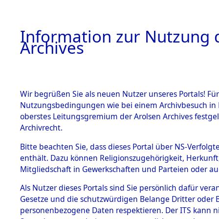
Information zur Nutzung d
Archives
HOME
BESTANDSBESCHREIBUNG
ARCHIVAL
Wir begrüßen Sie als neuen Nutzer unseres Portals! Für
Nutzungsbedingungen wie bei einem Archivbesuch in B
oberstes Leitungsgremium der Arolsen Archives festg
Archivrecht.
BESTÄNDE
Bitte beachten Sie, dass dieses Portal über NS-Verfolgte
Ermittlung
enthält. Dazu können Religionszugehörigkeit, Herkunf
Mitgliedschaft in Gewerkschaften und Parteien oder auc
1.
Mödingen
Inhaftierungsdoku
mente
Als Nutzer dieses Portals sind Sie persönlich dafür vera
0087 (845
Gesetze und die schutzwürdigen Belange Dritter oder B
5. Verschiedenes
personenbezogene Daten respektieren. Der ITS kann nic
5.3