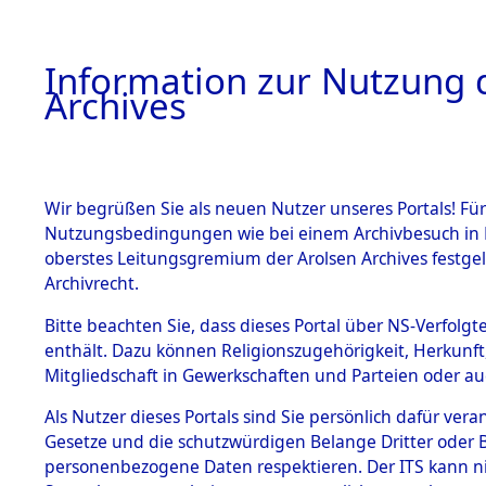
Information zur Nutzung d
Archives
HOME
BESTANDSBESCHREIBUNG
ARCHIVAL
Wir begrüßen Sie als neuen Nutzer unseres Portals! Für
Nutzungsbedingungen wie bei einem Archivbesuch in B
oberstes Leitungsgremium der Arolsen Archives festg
Archivrecht.
BESTÄNDE
Bitte beachten Sie, dass dieses Portal über NS-Verfolgte
Ermittlung
enthält. Dazu können Religionszugehörigkeit, Herkunf
Mitgliedschaft in Gewerkschaften und Parteien oder auc
1.
Mödingen
Inhaftierungsdoku
mente
Als Nutzer dieses Portals sind Sie persönlich dafür vera
0106 (845
Gesetze und die schutzwürdigen Belange Dritter oder B
5. Verschiedenes
personenbezogene Daten respektieren. Der ITS kann nic
5.3