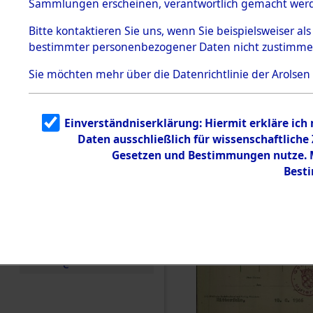
Sammlungen erscheinen, verantwortlich gemacht wer
Todesmärsche
5.3.1 Alliierte
Bitte
kontaktieren
Sie uns, wenn Sie beispielsweiser al
Erhebungen
bestimmter personenbezogener Daten nicht zustimme
zu
Todesmärsch
en
Sie möchten mehr über die Datenrichtlinie der Arolsen
5.3.2
Versuchte
Identifizierun
Einverständniserklärung: Hiermit erkläre ich
g
Daten ausschließlich für wissenschaftlich
5.3.3
Todesmärsch
Gesetzen und Bestimmungen nutze. Mi
e /
Best
Identifikation
unbekannter
Toter
5.3.5
Grabermittlu
ng /
Friedhofsplän
e