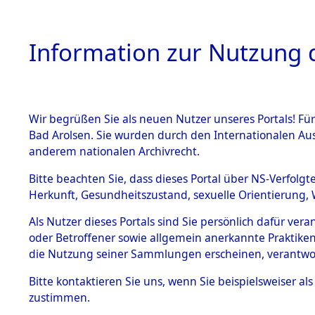
Information zur Nutzung d
Wir begrüßen Sie als neuen Nutzer unseres Portals! Fü
HOME
BESTANDSB
Bad Arolsen. Sie wurden durch den Internationalen Au
anderem nationalen Archivrecht.
BESTÄNDE
Ermittlung
Bitte beachten Sie, dass dieses Portal über NS-Verfolgt
Herkunft, Gesundheitszustand, sexuelle Orientierung, 
1.
(84600674
Inhaftierungsdoku
Als Nutzer dieses Portals sind Sie persönlich dafür ver
mente
oder Betroffener sowie allgemein anerkannte Praktiken
5. Verschiedenes
die Nutzung seiner Sammlungen erscheinen, verantwo
5.3
Bitte
kontaktieren
Sie uns, wenn Sie beispielsweiser a
Todesmärsche
zustimmen.
5.3.1 Alliierte
Erhebungen