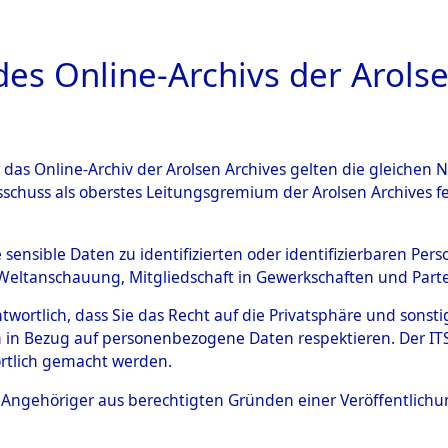
a
A
es Online-Archivs der Arolse
DIGITAL COLLEC
r das Online-Archiv der Arolsen Archives gelten die gleiche
ESCHREIBUNG
ARCHIVALE
ÜBERSICHT
BILD
sschuss als oberstes Leitungsgremium der Arolsen Archives 
en zu den Orten Plankenfels
e sensible Daten zu identifizierten oder identifizierbaren Pe
Weltanschauung, Mitgliedschaft in Gewerkschaften und Partei
)
→
0005 (84600680)
antwortlich, dass Sie das Recht auf die Privatsphäre und sons
 in Bezug auf personenbezogene Daten respektieren. Der ITS k
rtlich gemacht werden.
0005 (84600680)
ls Angehöriger aus berechtigten Gründen einer Veröffentlic