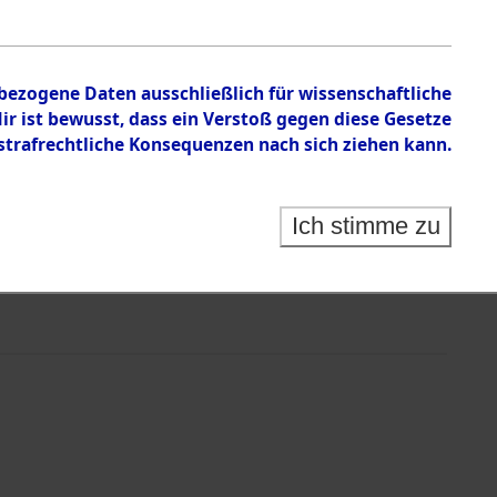
en zu den Orten Plankenfels - Röttenbach
nbezogene Daten ausschließlich für wissenschaftliche
 ist bewusst, dass ein Verstoß gegen diese Gesetze
rafrechtliche Konsequenzen nach sich ziehen kann.
Ich stimme zu