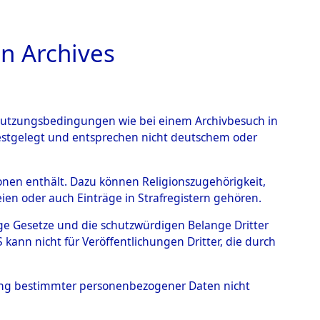
n Archives
TIONS ONLINE
n Nutzungsbedingungen wie bei einem Archivbesuch in
festgelegt und entsprechen nicht deutschem oder
 - Röttenbach
→
0001
rsonen enthält. Dazu können Religionszugehörigkeit,
en oder auch Einträge in Strafregistern gehören.
tige Gesetze und die schutzwürdigen Belange Dritter
ann nicht für Veröffentlichungen Dritter, die durch
hung bestimmter personenbezogener Daten nicht