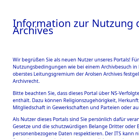
Information zur Nutzung d
Archives
HOME
BESTANDSBESCHREIBUNG
ARCHIVAL
Wir begrüßen Sie als neuen Nutzer unseres Portals! Für
Nutzungsbedingungen wie bei einem Archivbesuch in B
oberstes Leitungsgremium der Arolsen Archives festg
Archivrecht.
BESTÄNDE
Bitte beachten Sie, dass dieses Portal über NS-Verfolgte
Ermittlung
enthält. Dazu können Religionszugehörigkeit, Herkunf
Mitgliedschaft in Gewerkschaften und Parteien oder auc
1.
Plankenfel
Inhaftierungsdoku
mente
Als Nutzer dieses Portals sind Sie persönlich dafür vera
(84600674
Gesetze und die schutzwürdigen Belange Dritter oder B
5. Verschiedenes
personenbezogene Daten respektieren. Der ITS kann nic
5.3