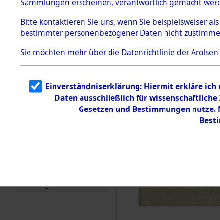
Sammlungen erscheinen, verantwortlich gemacht wer
Todesmärsche
5.3.1 Alliierte
Bitte
kontaktieren
Sie uns, wenn Sie beispielsweiser al
Erhebungen
bestimmter personenbezogener Daten nicht zustimme
zu
Todesmärsch
en
Sie möchten mehr über die Datenrichtlinie der Arolsen
5.3.2
Versuchte
Identifizierun
Einverständniserklärung: Hiermit erkläre ich
g
Daten ausschließlich für wissenschaftlich
5.3.3
Todesmärsch
Gesetzen und Bestimmungen nutze. Mi
e /
Best
Identifikation
unbekannter
Toter
5.3.5
Grabermittlu
ng /
Friedhofsplän
e