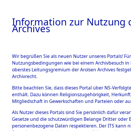
Information zur Nutzung d
Archives
HOME
BESTANDSBESCHREIBUNG
ARCHIVAL
Wir begrüßen Sie als neuen Nutzer unseres Portals! Für
Nutzungsbedingungen wie bei einem Archivbesuch in B
oberstes Leitungsgremium der Arolsen Archives festg
Archivrecht.
BESTÄNDE
Bitte beachten Sie, dass dieses Portal über NS-Verfolgte
Ermittlung
enthält. Dazu können Religionszugehörigkeit, Herkunf
Mitgliedschaft in Gewerkschaften und Parteien oder auc
1.
Plankenfel
Inhaftierungsdoku
mente
Als Nutzer dieses Portals sind Sie persönlich dafür vera
(84600674
Gesetze und die schutzwürdigen Belange Dritter oder B
5. Verschiedenes
personenbezogene Daten respektieren. Der ITS kann nic
5.3