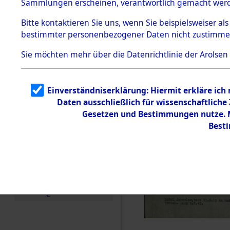
Sammlungen erscheinen, verantwortlich gemacht wer
Todesmärsche
5.3.1 Alliierte
Bitte
kontaktieren
Sie uns, wenn Sie beispielsweiser al
Erhebungen
bestimmter personenbezogener Daten nicht zustimme
zu
Todesmärsch
en
Sie möchten mehr über die Datenrichtlinie der Arolsen
5.3.2
Versuchte
Identifizierun
Einverständniserklärung: Hiermit erkläre ich
g
Daten ausschließlich für wissenschaftlich
5.3.3
Todesmärsch
Gesetzen und Bestimmungen nutze. Mi
e /
Best
Identifikation
unbekannter
Toter
5.3.5
Grabermittlu
ng /
Friedhofsplän
e