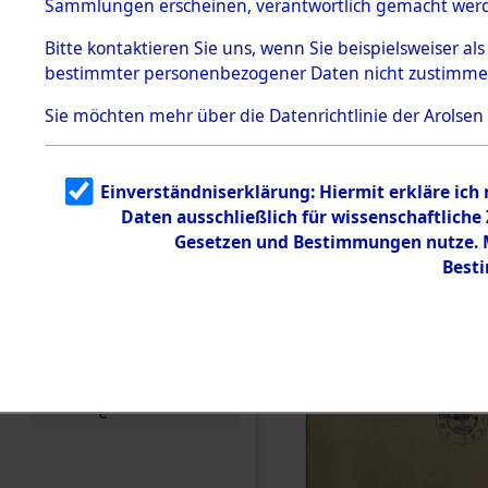
Sammlungen erscheinen, verantwortlich gemacht wer
Todesmärsche
5.3.1 Alliierte
Bitte
kontaktieren
Sie uns, wenn Sie beispielsweiser al
Erhebungen
bestimmter personenbezogener Daten nicht zustimme
zu
Todesmärsch
en
Sie möchten mehr über die Datenrichtlinie der Arolsen
5.3.2
Versuchte
Identifizierun
Einverständniserklärung: Hiermit erkläre ich
g
Daten ausschließlich für wissenschaftlich
5.3.3
Todesmärsch
Gesetzen und Bestimmungen nutze. Mi
e /
Best
Identifikation
unbekannter
Toter
5.3.5
Grabermittlu
ng /
Friedhofsplän
e