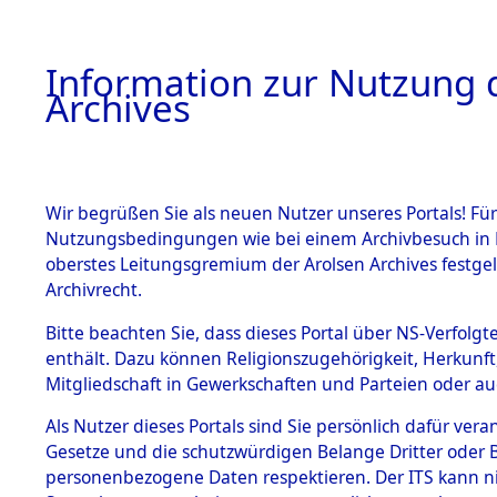
Information zur Nutzung d
Archives
HOME
BESTANDSBESCHREIBUNG
ARCHIVAL
Wir begrüßen Sie als neuen Nutzer unseres Portals! Für
Nutzungsbedingungen wie bei einem Archivbesuch in B
oberstes Leitungsgremium der Arolsen Archives festg
Archivrecht.
BESTÄNDE
Bitte beachten Sie, dass dieses Portal über NS-Verfolgte
Ermittlung
enthält. Dazu können Religionszugehörigkeit, Herkunf
Mitgliedschaft in Gewerkschaften und Parteien oder auc
1.
Plankenfel
Inhaftierungsdoku
mente
Als Nutzer dieses Portals sind Sie persönlich dafür vera
(84600759
Gesetze und die schutzwürdigen Belange Dritter oder B
5. Verschiedenes
personenbezogene Daten respektieren. Der ITS kann nic
5.3