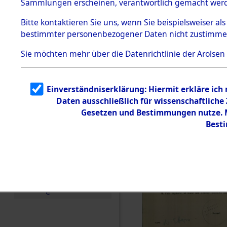
Sammlungen erscheinen, verantwortlich gemacht wer
Todesmärsche
5.3.1 Alliierte
Bitte
kontaktieren
Sie uns, wenn Sie beispielsweiser al
Erhebungen
bestimmter personenbezogener Daten nicht zustimme
zu
Todesmärsch
en
Sie möchten mehr über die Datenrichtlinie der Arolsen
5.3.2
Versuchte
Identifizierun
Einverständniserklärung: Hiermit erkläre ich
g
Daten ausschließlich für wissenschaftlich
5.3.3
Todesmärsch
Gesetzen und Bestimmungen nutze. Mi
e /
Best
Identifikation
unbekannter
Toter
5.3.5
Grabermittlu
ng /
Friedhofsplän
e