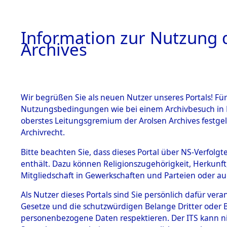
Information zur Nutzung d
Archives
HOME
BESTANDSBESCHREIBUNG
ARCHIVAL
Wir begrüßen Sie als neuen Nutzer unseres Portals! Für
Nutzungsbedingungen wie bei einem Archivbesuch in B
oberstes Leitungsgremium der Arolsen Archives festg
Archivrecht.
BESTÄNDE
Bitte beachten Sie, dass dieses Portal über NS-Verfolgte
Ermittlung
enthält. Dazu können Religionszugehörigkeit, Herkunf
Mitgliedschaft in Gewerkschaften und Parteien oder auc
1.
Plankenfel
Inhaftierungsdoku
mente
Als Nutzer dieses Portals sind Sie persönlich dafür vera
(84600759
Gesetze und die schutzwürdigen Belange Dritter oder B
5. Verschiedenes
personenbezogene Daten respektieren. Der ITS kann nic
5.3