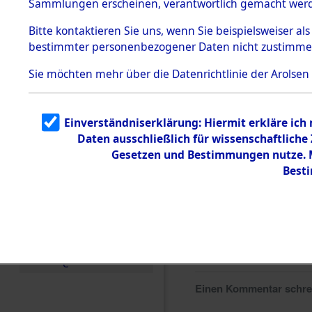
Sammlungen erscheinen, verantwortlich gemacht wer
Todesmärsche
5.3.1 Alliierte
Bitte
kontaktieren
Sie uns, wenn Sie beispielsweiser al
Erhebungen
bestimmter personenbezogener Daten nicht zustimme
zu
Todesmärsch
en
Sie möchten mehr über die Datenrichtlinie der Arolsen
5.3.2
Versuchte
Identifizierun
Einverständniserklärung: Hiermit erkläre ich
g
Daten ausschließlich für wissenschaftlich
5.3.3
Todesmärsch
Gesetzen und Bestimmungen nutze. Mi
e /
Best
Identifikation
unbekannter
Toter
5.3.5
Grabermittlu
ng /
Friedhofsplän
e
Einen Kommentar schr