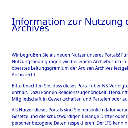
Information zur Nutzung d
Archives
HOME
BESTANDSBESCHREIBUNG
ARCHIVAL
Wir begrüßen Sie als neuen Nutzer unseres Portals! Für
Nutzungsbedingungen wie bei einem Archivbesuch in B
oberstes Leitungsgremium der Arolsen Archives festg
Archivrecht.
BESTÄNDE
Bitte beachten Sie, dass dieses Portal über NS-Verfolgte
Ermittlung
enthält. Dazu können Religionszugehörigkeit, Herkunf
Mitgliedschaft in Gewerkschaften und Parteien oder auc
1.
Plankenfel
Inhaftierungsdoku
mente
Als Nutzer dieses Portals sind Sie persönlich dafür vera
(84600759
Gesetze und die schutzwürdigen Belange Dritter oder B
5. Verschiedenes
personenbezogene Daten respektieren. Der ITS kann nic
5.3