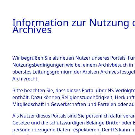
Information zur Nutzung d
Archives
HOME
BESTANDSBESCHREIBUNG
ARCHIVAL
Wir begrüßen Sie als neuen Nutzer unseres Portals! Für
Nutzungsbedingungen wie bei einem Archivbesuch in B
oberstes Leitungsgremium der Arolsen Archives festg
Archivrecht.
BESTÄNDE
Bitte beachten Sie, dass dieses Portal über NS-Verfolgte
Ermittlung
enthält. Dazu können Religionszugehörigkeit, Herkunf
Mitgliedschaft in Gewerkschaften und Parteien oder auc
1.
Plankenfel
Inhaftierungsdoku
mente
Als Nutzer dieses Portals sind Sie persönlich dafür vera
(84600759
Gesetze und die schutzwürdigen Belange Dritter oder B
5. Verschiedenes
personenbezogene Daten respektieren. Der ITS kann nic
5.3