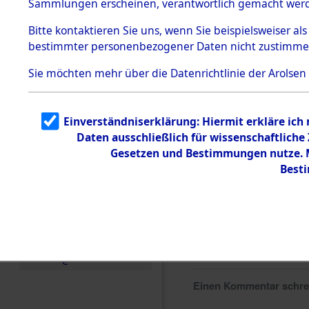
Sammlungen erscheinen, verantwortlich gemacht wer
Todesmärsche
5.3.1 Alliierte
Bitte
kontaktieren
Sie uns, wenn Sie beispielsweiser al
Erhebungen
bestimmter personenbezogener Daten nicht zustimme
zu
Todesmärsch
en
Sie möchten mehr über die Datenrichtlinie der Arolsen
5.3.2
Versuchte
Identifizierun
Einverständniserklärung: Hiermit erkläre ich
g
Daten ausschließlich für wissenschaftlich
5.3.3
Todesmärsch
Gesetzen und Bestimmungen nutze. Mi
e /
Best
Identifikation
unbekannter
Toter
5.3.5
Grabermittlu
ng /
Friedhofsplän
e
Einen Kommentar schr