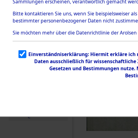
Sammlungen erscheinen, verantwortlich gemacht wer
Todesmärsche
5.3.1 Alliierte
Bitte
kontaktieren
Sie uns, wenn Sie beispielsweiser al
Erhebungen
bestimmter personenbezogener Daten nicht zustimme
zu
Todesmärsch
en
Sie möchten mehr über die Datenrichtlinie der Arolsen
5.3.2
Versuchte
Identifizierun
Einverständniserklärung: Hiermit erkläre ich
g
Daten ausschließlich für wissenschaftlich
5.3.3
Todesmärsch
Gesetzen und Bestimmungen nutze. Mi
e /
Best
Identifikation
unbekannter
Toter
5.3.5
Grabermittlu
ng /
Friedhofsplän
e