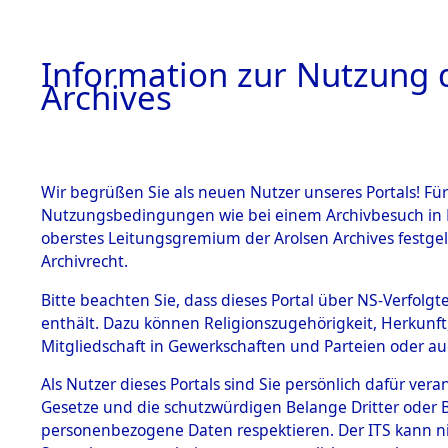
Information zur Nutzung d
Archives
HOME
BESTANDSBESCHREIBUNG
ARCHIVAL
Wir begrüßen Sie als neuen Nutzer unseres Portals! Für
Nutzungsbedingungen wie bei einem Archivbesuch in B
oberstes Leitungsgremium der Arolsen Archives festg
Archivrecht.
BESTÄNDE
Bitte beachten Sie, dass dieses Portal über NS-Verfolgte
Ermittlung
enthält. Dazu können Religionszugehörigkeit, Herkunf
Mitgliedschaft in Gewerkschaften und Parteien oder auc
1.
Plankenfel
Inhaftierungsdoku
mente
Als Nutzer dieses Portals sind Sie persönlich dafür vera
(84600759
Gesetze und die schutzwürdigen Belange Dritter oder B
5. Verschiedenes
personenbezogene Daten respektieren. Der ITS kann nic
5.3