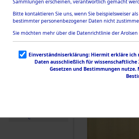
Sammlungen erscheinen, verantwortlich gemacht wer
Todesmärsche
5.3.1 Alliierte
Bitte
kontaktieren
Sie uns, wenn Sie beispielsweiser al
Erhebungen
bestimmter personenbezogener Daten nicht zustimme
zu
Todesmärsch
en
Sie möchten mehr über die Datenrichtlinie der Arolsen
5.3.2
Versuchte
Identifizierun
Einverständniserklärung: Hiermit erkläre ich
g
Daten ausschließlich für wissenschaftlich
5.3.3
Todesmärsch
Gesetzen und Bestimmungen nutze. Mi
e /
Best
Identifikation
unbekannter
Toter
5.3.5
Grabermittlu
ng /
Friedhofsplän
e