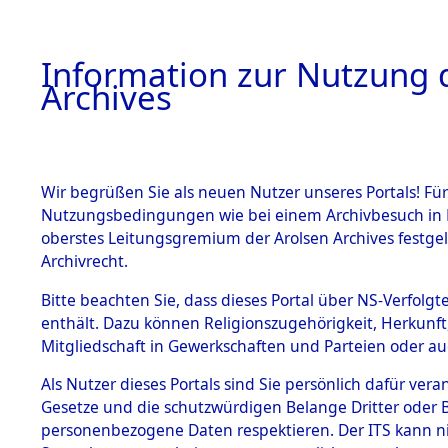
Information zur Nutzung d
Archives
HOME
BESTANDSBESCHREIBUNG
ARCHIVAL
Wir begrüßen Sie als neuen Nutzer unseres Portals! Für
Nutzungsbedingungen wie bei einem Archivbesuch in B
oberstes Leitungsgremium der Arolsen Archives festg
Archivrecht.
BESTÄNDE
Bitte beachten Sie, dass dieses Portal über NS-Verfolgte
Ermittlung
enthält. Dazu können Religionszugehörigkeit, Herkunf
Mitgliedschaft in Gewerkschaften und Parteien oder auc
1.
Plankenfel
Inhaftierungsdoku
mente
Als Nutzer dieses Portals sind Sie persönlich dafür vera
(84600874
Gesetze und die schutzwürdigen Belange Dritter oder B
5. Verschiedenes
personenbezogene Daten respektieren. Der ITS kann nic
5.3