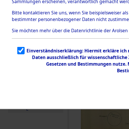
Sammlungen erscheinen, verantwortlich gemacht wer
Todesmärsche
5.3.1 Alliierte
Bitte
kontaktieren
Sie uns, wenn Sie beispielsweiser al
Erhebungen
bestimmter personenbezogener Daten nicht zustimme
zu
Todesmärsch
en
Sie möchten mehr über die Datenrichtlinie der Arolsen
5.3.2
Versuchte
Identifizierun
Einverständniserklärung: Hiermit erkläre ich
g
Daten ausschließlich für wissenschaftlich
5.3.3
Todesmärsch
Gesetzen und Bestimmungen nutze. Mi
e /
Best
Identifikation
unbekannter
Toter
5.3.5
Grabermittlu
ng /
Friedhofsplän
e