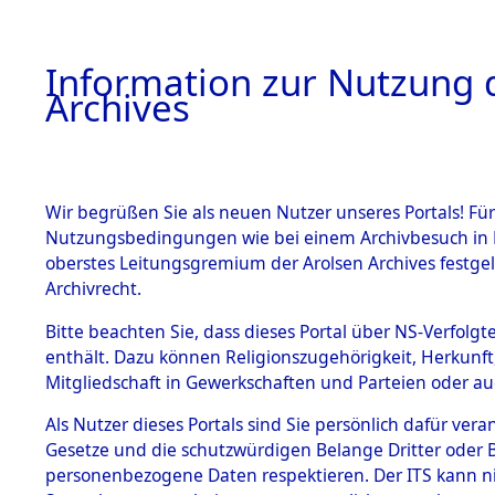
Information zur Nutzung d
Archives
HOME
BESTANDSBESCHREIBUNG
ARCHIVAL
Wir begrüßen Sie als neuen Nutzer unseres Portals! Für
Nutzungsbedingungen wie bei einem Archivbesuch in B
oberstes Leitungsgremium der Arolsen Archives festg
Archivrecht.
BESTÄNDE
Bitte beachten Sie, dass dieses Portal über NS-Verfolgte
Ermittlung
enthält. Dazu können Religionszugehörigkeit, Herkunf
Mitgliedschaft in Gewerkschaften und Parteien oder auc
1.
Plankenfel
Inhaftierungsdoku
mente
Als Nutzer dieses Portals sind Sie persönlich dafür vera
(84600874
Gesetze und die schutzwürdigen Belange Dritter oder B
5. Verschiedenes
personenbezogene Daten respektieren. Der ITS kann nic
5.3