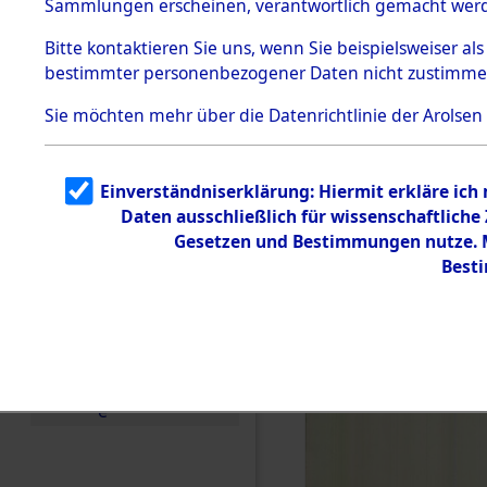
(84601323
Sammlungen erscheinen, verantwortlich gemacht wer
Todesmärsche
5.3.1 Alliierte
Bitte
kontaktieren
Sie uns, wenn Sie beispielsweiser al
Erhebungen
bestimmter personenbezogener Daten nicht zustimme
zu
Todesmärsch
en
Sie möchten mehr über die Datenrichtlinie der Arolsen
5.3.2
Versuchte
Identifizierun
Einverständniserklärung: Hiermit erkläre ich
g
Daten ausschließlich für wissenschaftlich
5.3.3
Todesmärsch
Gesetzen und Bestimmungen nutze. Mi
e /
Best
Identifikation
unbekannter
Toter
5.3.5
Grabermittlu
ng /
Friedhofsplän
e