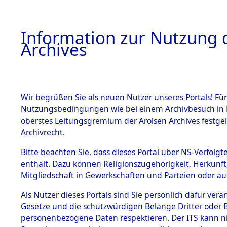
Information zur Nutzung d
Archives
HOME
BESTANDSBESCHREIBUNG
ARCHIVAL
Wir begrüßen Sie als neuen Nutzer unseres Portals! Für
Nutzungsbedingungen wie bei einem Archivbesuch in B
oberstes Leitungsgremium der Arolsen Archives festg
Archivrecht.
BESTÄNDE
Bitte beachten Sie, dass dieses Portal über NS-Verfolgte
Ermittlung
enthält. Dazu können Religionszugehörigkeit, Herkunf
Mitgliedschaft in Gewerkschaften und Parteien oder auc
Siegelbach
1.
Inhaftierungsdoku
mente
Als Nutzer dieses Portals sind Sie persönlich dafür vera
→
0001 (8
Gesetze und die schutzwürdigen Belange Dritter oder B
5. Verschiedenes
personenbezogene Daten respektieren. Der ITS kann nic
5.3