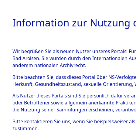
Information zur Nutzung d
Wir begrüßen Sie als neuen Nutzer unseres Portals! Fü
HOME
BESTANDSB
Bad Arolsen. Sie wurden durch den Internationalen Au
anderem nationalen Archivrecht.
BESTÄNDE
Ermittlung
Bitte beachten Sie, dass dieses Portal über NS-Verfolgt
Herkunft, Gesundheitszustand, sexuelle Orientierung, 
1.
0001 (846
Inhaftierungsdoku
Als Nutzer dieses Portals sind Sie persönlich dafür ver
mente
oder Betroffener sowie allgemein anerkannte Praktiken
5. Verschiedenes
die Nutzung seiner Sammlungen erscheinen, verantwo
5.3
Bitte
kontaktieren
Sie uns, wenn Sie beispielsweiser a
Todesmärsche
zustimmen.
5.3.1 Alliierte
Erhebungen