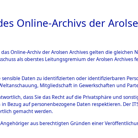
a
A
es Online-Archivs der Arolse
DIGITAL COLLEC
r das Online-Archiv der Arolsen Archives gelten die gleiche
ESCHREIBUNG
ARCHIVALE
ÜBERSICHT
BILD
sschuss als oberstes Leitungsgremium der Arolsen Archives 
en zu den Orten Siegelbach -
e sensible Daten zu identifizierten oder identifizierbaren Pe
Weltanschauung, Mitgliedschaft in Gewerkschaften und Partei
01280)
→
0047 (84601328)
antwortlich, dass Sie das Recht auf die Privatsphäre und sons
 in Bezug auf personenbezogene Daten respektieren. Der ITS k
rtlich gemacht werden.
0047 (84601328)
ls Angehöriger aus berechtigten Gründen einer Veröffentlic