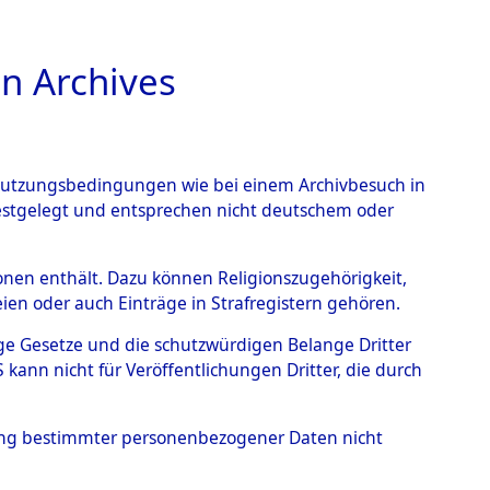
n Archives
TIONS ONLINE
n Nutzungsbedingungen wie bei einem Archivbesuch in
festgelegt und entsprechen nicht deutschem oder
 Sülztorf bei Schwerin
→
rsonen enthält. Dazu können Religionszugehörigkeit,
en oder auch Einträge in Strafregistern gehören.
tige Gesetze und die schutzwürdigen Belange Dritter
ann nicht für Veröffentlichungen Dritter, die durch
hung bestimmter personenbezogener Daten nicht