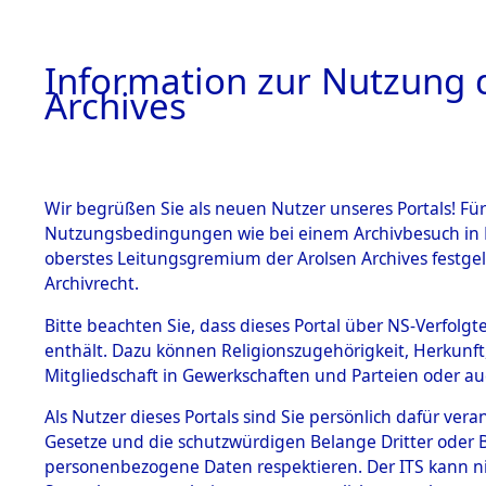
Information zur Nutzung d
Archives
HOME
BESTANDSBESCHREIBUNG
ARCHIVAL
Wir begrüßen Sie als neuen Nutzer unseres Portals! Für
Nutzungsbedingungen wie bei einem Archivbesuch in B
oberstes Leitungsgremium der Arolsen Archives festg
Archivrecht.
BESTÄNDE
Bitte beachten Sie, dass dieses Portal über NS-Verfolgte
Ermittlung
enthält. Dazu können Religionszugehörigkeit, Herkunf
Mitgliedschaft in Gewerkschaften und Parteien oder auc
Siegelbach
1.
Inhaftierungsdoku
mente
Als Nutzer dieses Portals sind Sie persönlich dafür vera
→
0001 (8
Gesetze und die schutzwürdigen Belange Dritter oder B
5. Verschiedenes
personenbezogene Daten respektieren. Der ITS kann nic
5.3