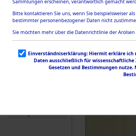
(84601351
Sammlungen erscheinen, verantwortlich gemacht wer
Todesmärsche
5.3.1 Alliierte
Bitte
kontaktieren
Sie uns, wenn Sie beispielsweiser al
Erhebungen
bestimmter personenbezogener Daten nicht zustimme
zu
Todesmärsch
en
Sie möchten mehr über die Datenrichtlinie der Arolsen
5.3.2
Versuchte
Identifizierun
Einverständniserklärung: Hiermit erkläre ich
g
Daten ausschließlich für wissenschaftlich
5.3.3
Todesmärsch
Gesetzen und Bestimmungen nutze. Mi
e /
Best
Identifikation
unbekannter
Toter
5.3.5
Grabermittlu
ng /
Friedhofsplän
e