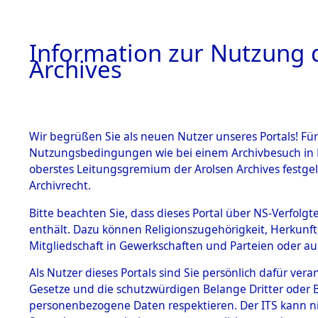
Information zur Nutzung d
Archives
HOME
BESTANDSBESCHREIBUNG
ARCHIVAL
Wir begrüßen Sie als neuen Nutzer unseres Portals! Für
Nutzungsbedingungen wie bei einem Archivbesuch in B
oberstes Leitungsgremium der Arolsen Archives festg
Archivrecht.
BESTÄNDE
Bitte beachten Sie, dass dieses Portal über NS-Verfolgte
Ermittlung
enthält. Dazu können Religionszugehörigkeit, Herkunf
Mitgliedschaft in Gewerkschaften und Parteien oder auc
Siegelbach
1.
Inhaftierungsdoku
mente
Als Nutzer dieses Portals sind Sie persönlich dafür vera
→
0002 (8
Gesetze und die schutzwürdigen Belange Dritter oder B
5. Verschiedenes
personenbezogene Daten respektieren. Der ITS kann nic
5.3