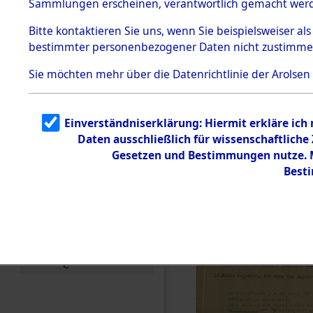
(84601437
Sammlungen erscheinen, verantwortlich gemacht wer
Todesmärsche
5.3.1 Alliierte
Bitte
kontaktieren
Sie uns, wenn Sie beispielsweiser al
Erhebungen
bestimmter personenbezogener Daten nicht zustimme
zu
Todesmärsch
en
Sie möchten mehr über die Datenrichtlinie der Arolsen
5.3.2
Versuchte
Identifizierun
Einverständniserklärung: Hiermit erkläre ich
g
Daten ausschließlich für wissenschaftlich
5.3.3
Todesmärsch
Gesetzen und Bestimmungen nutze. Mi
e /
Best
Identifikation
unbekannter
Toter
5.3.5
Grabermittlu
ng /
Friedhofsplän
e