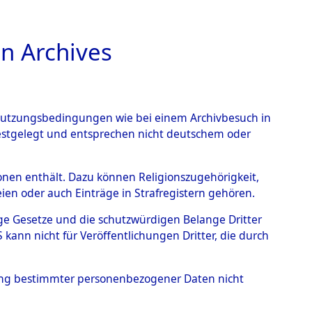
n Archives
TIONS ONLINE
n Nutzungsbedingungen wie bei einem Archivbesuch in
festgelegt und entsprechen nicht deutschem oder
 Sülztorf bei Schwerin
→
rsonen enthält. Dazu können Religionszugehörigkeit,
en oder auch Einträge in Strafregistern gehören.
tige Gesetze und die schutzwürdigen Belange Dritter
ann nicht für Veröffentlichungen Dritter, die durch
hung bestimmter personenbezogener Daten nicht