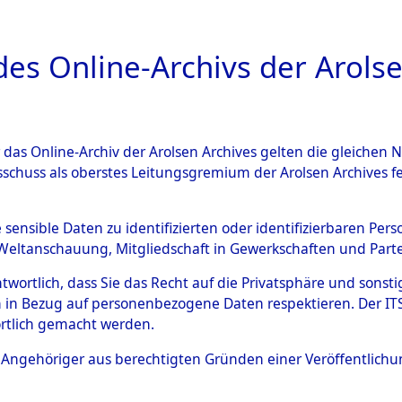
a
A
es Online-Archivs der Arolse
DIGITAL COLLEC
r das Online-Archiv der Arolsen Archives gelten die gleiche
ESCHREIBUNG
ARCHIVALE
ÜBERSICHT
BILD
sschuss als oberstes Leitungsgremium der Arolsen Archives 
en zu den Orten Siegelbach -
e sensible Daten zu identifizierten oder identifizierbaren Pe
Weltanschauung, Mitgliedschaft in Gewerkschaften und Partei
01442)
→
0015 (84601457)
antwortlich, dass Sie das Recht auf die Privatsphäre und sons
 in Bezug auf personenbezogene Daten respektieren. Der ITS k
rtlich gemacht werden.
0015 (84601457)
ls Angehöriger aus berechtigten Gründen einer Veröffentlic