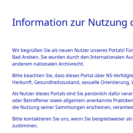
Information zur Nutzung d
Wir begrüßen Sie als neuen Nutzer unseres Portals! Fü
HOME
BESTANDSB
Bad Arolsen. Sie wurden durch den Internationalen Au
anderem nationalen Archivrecht.
BESTÄNDE
Ermittlung
Bitte beachten Sie, dass dieses Portal über NS-Verfolgt
Herkunft, Gesundheitszustand, sexuelle Orientierung, 
1.
0003 (846
Inhaftierungsdoku
Als Nutzer dieses Portals sind Sie persönlich dafür ver
mente
oder Betroffener sowie allgemein anerkannte Praktiken
5. Verschiedenes
die Nutzung seiner Sammlungen erscheinen, verantwo
5.3
Bitte
kontaktieren
Sie uns, wenn Sie beispielsweiser a
Todesmärsche
zustimmen.
5.3.1 Alliierte
Erhebungen