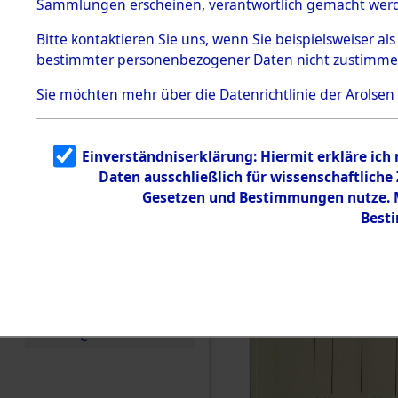
(84601460
Sammlungen erscheinen, verantwortlich gemacht wer
Todesmärsche
5.3.1 Alliierte
Bitte
kontaktieren
Sie uns, wenn Sie beispielsweiser al
Erhebungen
bestimmter personenbezogener Daten nicht zustimme
zu
Todesmärsch
en
Sie möchten mehr über die Datenrichtlinie der Arolsen
5.3.2
Versuchte
Identifizierun
Einverständniserklärung: Hiermit erkläre ich
g
Daten ausschließlich für wissenschaftlich
5.3.3
Todesmärsch
Gesetzen und Bestimmungen nutze. Mi
e /
Best
Identifikation
unbekannter
Toter
5.3.5
Grabermittlu
ng /
Friedhofsplän
e