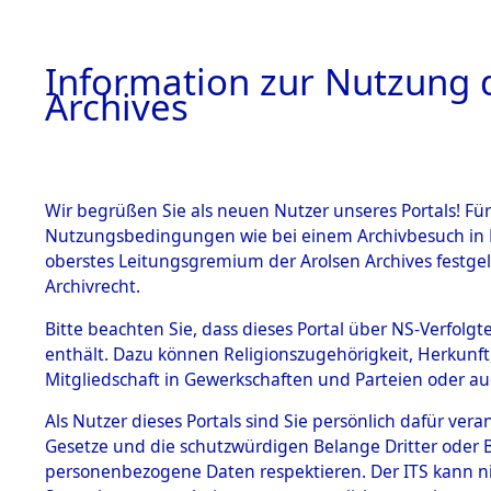
Information zur Nutzung d
Archives
HOME
BESTANDSBESCHREIBUNG
ARCHIVAL
Wir begrüßen Sie als neuen Nutzer unseres Portals! Für
Nutzungsbedingungen wie bei einem Archivbesuch in B
oberstes Leitungsgremium der Arolsen Archives festg
Archivrecht.
BESTÄNDE
Bitte beachten Sie, dass dieses Portal über NS-Verfolgte
Ermittlung
enthält. Dazu können Religionszugehörigkeit, Herkunf
Mitgliedschaft in Gewerkschaften und Parteien oder auc
Siegelbach
1.
Inhaftierungsdoku
mente
Als Nutzer dieses Portals sind Sie persönlich dafür vera
→
0003 (8
Gesetze und die schutzwürdigen Belange Dritter oder B
5. Verschiedenes
personenbezogene Daten respektieren. Der ITS kann nic
5.3